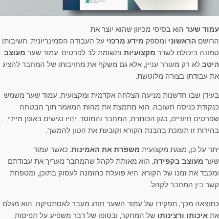
עמוד שער
הוא בסיסי מכיוון שהוא יוצר את
הרושם
הראשוני
ומספק
מידע מרכזי
על העבודה הסמינריונית. חשיבותו
טמונה ביכולת לשדר
מקצועיות
ותשומת לב לפרטים. עמוד שער
מעוצב
היטב
לא רק מעורר עניין, אלא גם משקף את מחויבותו של המחבר להציג
את עבודתו בצורה מלוטשת.
בעידן שבו חדשנות מניעה הצלחה אקדמית ומקצועית, עמוד שער משמש
כנקודת כניסה חשובה. הוא מתמצת את מהות המאמר תוך הבטחה
שפרטים חיוניים, כגון הכותרת, המחבר והמוסד, יהיו נגישים באופן מיידי.
בהירות זו תומכת בהבנת הקורא וקובעת את הטון להמשך.
יתר על כן, מצגת מקצועית
משפרת את האמינות
. כאשר עמוד
שער
מעוצב בקפידה
, הוא מאותת לקהל שהמחבר מעריך את עבודתם
ומכבד את זמנו של הקורא. היא פועלת כהזמנה לעסוק בתוכן, ומטפחת
קשר בין המחבר לקהל.
כתוצאה מכך, תפקידו של עמוד השער חורג מעבר לאסתטיקה; הוא מגלם
את
איכותו ורצינותו
של המחקר, ובסופו של דבר משפיע על תפיסות