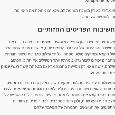
על
מראה מקצועי
.
ויזואליות לא רק מושכת תשומת לב, אלא גם מחזקת את האמינות
והרלוונטיות של התוכן.
חשיבות הפריטים החזותיים
אלמנטים חזותיים, כגון גרפיקה ולוגואים,
משפרים
במידה ניכרת את
המשיכה והבהירות של העבודה הסמינריונית, מושכים את תשומת הלב
של הקורא ומחזקים מושגי מפתח. על ידי שילוב טכניקות סיפור חזותיות,
מחברים יכולים ליצור נרטיב מרתק יותר המשלים את התוכן הכתוב
שלהם. גישה זו לא רק מסייעת בהבנה אלא גם מטפחת
קשר רגשי עמוק
יותר
עם הקהל.
פסיכולוגיה עיצובית ממלאת תפקיד חשוב באופן שבו חזותיים נתפסים.
תמונות ולוגואים שנבחרו היטב יכולים
לעורר תגובות ספציפיות
ולעצב
את הבנת הקורא את החומר. לדוגמה, צבעים וצורות יכולים להשפיע על
מצב הרוח והפרשנות, ולכן חיוני למחברים לבחור פריטים חזותיים
התואמים את הנושאים והמטרות של המאמר שלהם.