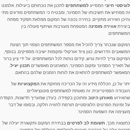
לוגיסטי חיוני
המסייע
למשתתפים
לתכנן את נוכחותם ביעילות. אלמנט
זה ממחיש את חשיבותו של הסמינר, ומבטיח כי המשתתפים מודעים מתי
והיכן האירוע מתקיים. בחירה נכונה של המקום ממלאת תפקיד מפתח
ביצירת
אווירה מזמינה
המטפחת מעורבות ושיתוף פעולה בין
המשתתפים.
המקום שנבחר צריך להכיל את מספר המשתתפים הצפוי תוך הצעת
המשאבים הדרושים, כגון ציוד אורקולי ומקומות ישיבה מספיקים. בנוסף,
המיקום צריך להיות נגיש, קידום נוחות לכל המשתתפים. על ידי ציון ברור
של תאריך הסמינר ומקום הסמינר, המארגנים מאפשרים
תכנון יעיל
,
המאפשר למשתתפים להתאים את לוחות הזמנים שלהם בהתאם.
יתר על כן, הכללת מידע זה על הכריכה מחזקת את
המקצועיות
של
העבודה הסמינריונית. זה מאותת למשתתפים פוטנציאליים
שהאירוע
מאורגן היטב
ומתוכנן בקפידה. בעידן שמעריך חדשנות, הקפדה
על זמינות הפרטים הלוגיסטיים תורמת לחוויה חלקה, ובסופו של דבר
מעצימה את השפעת הסמינר.
כתוצאה מכך,
תשומת לב לפרטים
בבחירת המקום ותקשורת יעילה של
פרטים אלה על הכריכה חיוניים להצלחתו הכוללת של הסמינר.