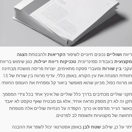
ריווח
ושוליים
נכונים חיוניים לשיפור
הקריאות
ולהבטחת
הצגה
מקצועית
בעבודה סמינריונית.
טכניקות ריווח יעילות
, כגון שימוש בריווח
עקבי
בין שורות
ומעברי פסקה מתאימים, יוצרות פריסה מושכת מבחינה
חזותית המנחה את עין הקורא. באופן כללי, עדיף מרווח בין שורות של 1.5
או מרווח כפול, מכיוון שהוא מאפשר ביאור קל ומפחית את העומס החזותי.
תקני שוליים מכתיבים בדרך כלל שוליים של אינץ' אחד בכל צידי המסמך.
תקן זה לא רק מספק מראה אחיד, אלא גם מבטיח שאף טקסט לא יאבד
כאשר הנייר מודפס או כרוך. הקפדה על הנחיות שוליים אלה מטפחת
תחושה של מקצועיות ותשומת לב לפרטים.
יתר על כן, שילוב
שטח לבן
באופן אסטרטגי יכול לשפר את ההבנה