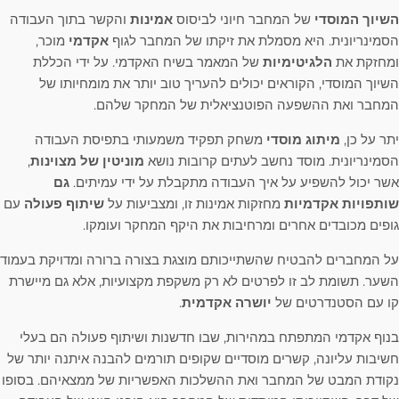
השיוך המוסדי
של המחבר חיוני לביסוס
אמינות
והקשר בתוך העבודה
הסמינריונית. היא מסמלת את זיקתו של המחבר לגוף
אקדמי
מוכר,
ומחזקת את
הלגיטימיות
של המאמר בשיח האקדמי. על ידי הכללת
השיוך המוסדי, הקוראים יכולים להעריך טוב יותר את מומחיותו של
המחבר ואת ההשפעה הפוטנציאלית של המחקר שלהם.
יתר על כן,
מיתוג מוסדי
משחק תפקיד משמעותי בתפיסת העבודה
הסמינריונית. מוסד נחשב לעתים קרובות נושא
מוניטין של מצוינות
,
אשר יכול להשפיע על איך העבודה מתקבלת על ידי עמיתים.
גם
שותפויות אקדמיות
מחזקות אמינות זו, ומצביעות על
שיתוף פעולה
עם
גופים מכובדים אחרים ומרחיבות את היקף המחקר ועומקו.
על המחברים להבטיח שהשתייכותם מוצגת בצורה ברורה ומדויקת בעמוד
השער. תשומת לב זו לפרטים לא רק משקפת מקצועיות, אלא גם מיישרת
קו עם הסטנדרטים של
יושרה אקדמית
.
בנוף אקדמי המתפתח במהירות, שבו חדשנות ושיתוף פעולה הם בעלי
חשיבות עליונה, קשרים מוסדיים שקופים תורמים להבנה איתנה יותר של
נקודת המבט של המחבר ואת ההשלכות האפשריות של ממצאיהם. בסופו