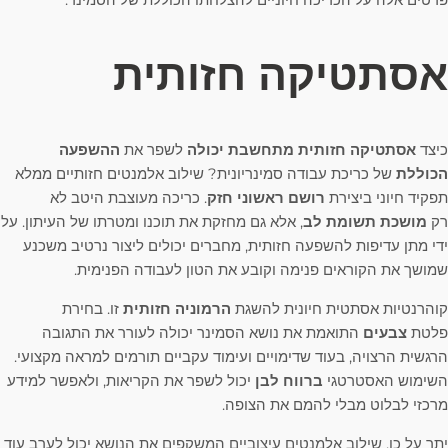
אסתטיקה חזותית
כיצד
אסתטיקה חזותית מתחשבת יכולה
לשפר את
ההשפעה
הכוללת
של כריכת עבודה סמינריונית? שילוב אלמנטים חזותיים ממלא
תפקיד חיוני ביצירת
רושם ראשוני חזק
. כריכה מעוצבת היטב לא
רק
מושכת תשומת לב
, אלא גם מחזקת את תוכנו ומטרתו של העיתון. על
ידי מתן עדיפות להשפעה חזותית, מחברים יכולים ליצור נרטיב משכנע
שמושך את הקוראים פנימה וקובע את הטון לעבודה הפנימית.
קוהרנטיות אסתטית חיונית להשגת
הרמוניה חזותית
זו. בחירת
פלטת
צבעים
התואמת את נושא הסמינר יכולה לעורר את התגובה
הרגשית הרצויה, בעוד שדימויים ועימוד עקביים תורמים למראה מקצועי.
השימוש האסטרטגי
ברווח לבן
יכול לשפר את הקריאות, ולאפשר למידע
מרכזי לבלוט מבלי להמם את הצופה.
יתר על כן, שילוב אלמנטים עיצוביים המשקפים את הנושא יכול לערב עוד