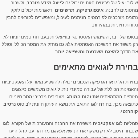
שילוב יעיל של פריטים חזותיים יכול גם
לייעל מידע מורכב
, ולשבור
מחסומים להבנה.
אינפוגרפיקה
,
תרשימים
ודיאגרמות יכולים לזקק
נתונים מורכבים לפורמטים הניתנים לעיכול, ומאפשרים לקוראים להבין
נקודות חיוניות במהירות.
בסופו של דבר, השימוש האסטרטגי בוויזואליות בעבודות סמינריוניות לא
רק משפר את המשיכה האסתטית אלא גם מחזק את המסר הכולל, וסולל
את הדרך
למצגת משכנעת ומשפיעה יותר
.
בחירת לוגואים מתאימים
בחירת הלוגו
או
הגרפיקה
הנכונים
יכולה להשפיע מאוד על האפקטיביות
והאמינות הכוללת של עבודה סמינריונית. לוגואים משמשים כייצוגים
חזותיים המתמצתים
את זהות המותג
ומעבירים מרכיבי מסר חיוניים.
כתוצאה מכך, בחירת לוגו התואם את נושא העיתון חיונית לביסוס
נרטיב
קוהרנטי
.
סמליות לוגו
אפקטיבית
משפרת את ההבנה והמעורבות של הקורא. לוגו
שנבחר היטב לא רק משקף את הנושא אלא גם מהדהד עם קהל היעד