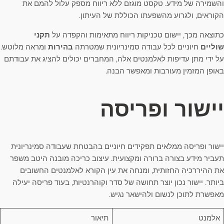
והשמירה של מידע. טקסט מוגזם ללא ריווח מספק עלול להמם את
הקוראים, ולגרוע מהשפעתו הכוללת של העיתון.
כתוצאה מכך, יישום טכניקות ריווח מתאימות והקפדה על
תקני
שוליים
חיוניים לכל עבודה סמינריונית שמטרתה
בהירות
ומראה מלוטש.
על ידי מתן עדיפות לאלמנטים אלה, המחברים יכולים להציג את עבודתם
באופן המזמין מעורבות ומאפשר הבנה.
יישור ופריסה
יישור ופריסה ממלאים תפקידים חיוניים בהבטחת שעבודה סמינריונית
תעביר מידע בצורה ברורה ומקצועית. עיצוב כריכה מובנה היטב משפר
את ההיררכיה החזותית, ומנחה את עין הקורא לאלמנטים החשובים
ביותר. יישור נכון יוצר תחושה של סדר וקוהרנטיות, בעוד פריסה יעילה
מאפשרת לתוכן לנשום ולהישאר נגיש.
אלמנט
תיאור