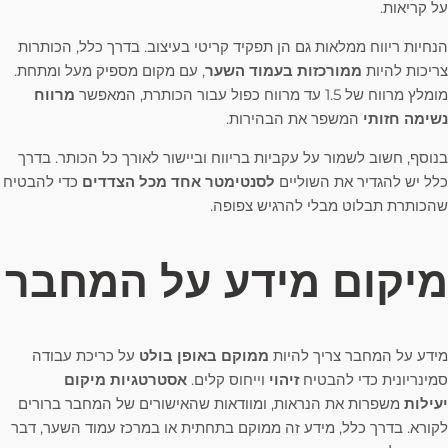
על קריאות.
הנחיות ריווח ממלאות גם הן תפקיד קריטי בעיצוב. בדרך כלל, הכותרות
צריכות להיות
ממורכזות בעמוד השער
, עם מקום מספיק מעל ומתחת.
מומלץ מרווח של 1.5 עד מרווח כפול עבור הכותרת, המאפשר
מרווח
נשימה חזותי
המשפר את הבהירות.
בנוסף, חשוב לשמור על עקביות בריווח וביישור לאורך כל הכותר. בדרך
כלל יש להגדיר את השוליים
לסנטימטר אחד מכל הצדדים
כדי להבטיח
שהכותרת תבלוט מבלי להרגיש צפופה.
מיקום מידע על המחבר
מידע על המחבר צריך להיות
ממוקם באופן בולט
על כריכת עבודה
סמינריונית כדי להבטיח
זיהוי
וייחוס קלים.
אסטרטגיות מיקום
יעילות
משפרות את הנראות, ומוודאות שהאישורים של המחבר ברורים
לקורא. בדרך כלל, מידע זה ממוקם בתחתית או במרכז עמוד השער, דבר