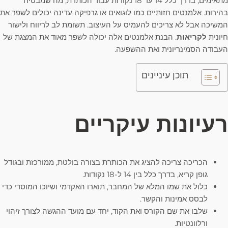
מתאימים, בדרך כלל 14 עד 18 נקודות עבור הכותרת, מה שמבטיח
בהירות. אלמנטים חזותיים כמו לוגואים או גרפיקה עדינה יכולים לשפר את
המשיכה אבל לא צריכים להעמיס על העיצוב. תשומת לב לריווח ולישור
חיונית
לקריאות
. הבנת אלמנטים אלה יכולה לשפר מאוד את המצגת של
העבודה הסמינריונית ואת ההשפעה.
תוכן עיניינים
רעיונות עיקריים
הכריכה צריכה להציג את הכותרת בצורה בולטת, ממורכזת ובגודל
גופן קריא, בדרך כלל בין 14 ל-18 נקודות.
כלול את שמו המלא של המחבר, תוארו האקדמי ושיוכו המוסדי כדי
לבסס אמינות והקשר.
שלבו את שם הקורס ואת הקוד, יחד עם מועד ההגשה לצורך זיהוי
ורלוונטיות.