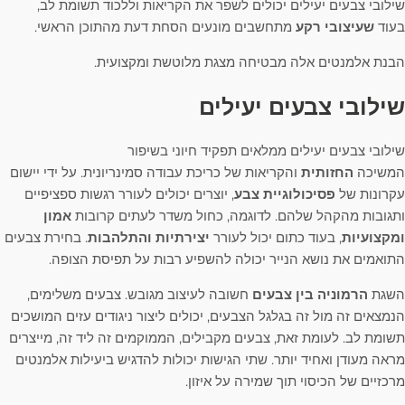
שילובי צבעים יעילים יכולים לשפר את הקריאות וללכוד תשומת לב,
בעוד
שעיצובי רקע
מתחשבים מונעים הסחת דעת מהתוכן הראשי.
הבנת אלמנטים אלה מבטיחה מצגת מלוטשת ומקצועית.
שילובי צבעים יעילים
שילובי צבעים יעילים ממלאים תפקיד חיוני בשיפור
המשיכה
החזותית
והקריאות של כריכת עבודה סמינריונית. על ידי יישום
עקרונות של
פסיכולוגיית צבע
, יוצרים יכולים לעורר רגשות ספציפיים
ותגובות מהקהל שלהם. לדוגמה, כחול משדר לעתים קרובות
אמון
ומקצועיות
, בעוד כתום יכול לעורר
יצירתיות והתלהבות
. בחירת צבעים
התואמים את נושא הנייר יכולה להשפיע רבות על תפיסת הצופה.
השגת
הרמוניה בין צבעים
חשובה לעיצוב מגובש. צבעים משלימים,
הנמצאים זה מול זה בגלגל הצבעים, יכולים ליצור ניגודים עזים המושכים
תשומת לב. לעומת זאת, צבעים מקבילים, הממוקמים זה ליד זה, מייצרים
מראה מעודן ואחיד יותר. שתי הגישות יכולות להדגיש ביעילות אלמנטים
מרכזיים של הכיסוי תוך שמירה על איזון.