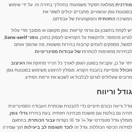
מודרנית
ממלאת תפקיד משמעותי בתהליך בחירה זה. על ידי שימוש
בסגנונות גופן עכשוויים, מחברים יכולים לשפר את
המשיכה
החזותית
והמקצועיות של עבודתם.
יש לקחת בחשבון גם גורמי קריאות. גופן מקושט או מסובך מדי עלול
לגרוע מהמסר, ולהקשות על הקוראים לעסוק בתוכן.
גופני Sans-serif
,
למשל, מספקים לעתים קרובות בהירות ופשטות, מה שהופך אותם
לבחירות מתאימות לכותרות
של עבודות סמינריוניות
.
יתר על כן, עקביות בסגנון הגופן לאורך כל הנייר מחזקת את
העיצוב
הכולל
ומסייעת בהבנת הקורא. מומלץ להימנע משימוש בסגנונות גופן
מרובים שעלולים לגרום לבלבול או לשבש את זרימת המידע.
גודל וריווח
גודל וריווח נכונים חיוניים כדי להבטיח שכותרת העבודה הסמינריונית
תהיה גם בולטת וגם מושכת מבחינה חזותית. בעת בחירת
גדלי גופן
,
מומלץ גודל סטנדרטי של 14 עד 18 נקודות
עבור הכותרת
, בהתאם
למידות הכיסוי הכוללות. גודל זה
לוכד תשומת לב ביעילות
תוך שמירה