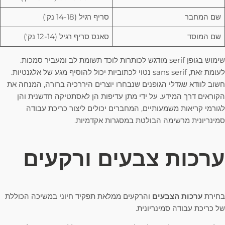
שם המחבר
סריף רגיל (14-18 נק')
שם המוסד
סאנס סריף רגיל (12-14 נק')
שימוש בגופן serif מודגש לכותרות לוכד תשומת לב ומעביר סמכות.
לעומת זאת, sans serif נטוי לכתוביות יכול להוסיף מגע של אלגנטיות.
חשוב לוודא שגדלי הגופנים שנבחרו יוצרים היררכיה ברורה, המנחה את
הקוראים דרך המידע. על ידי מתן עדיפות הן לאסתטיקה חדשנית והן
לגורמי קריאות משמעותיים, המחברים יכולים ליצור כריכת עבודה
סמינריונית מרשימה הבולטת במסגרות אקדמיות.
ערכות צבעים ורקעים
בחירת
ערכות הצבעים
והרקעים ממלאת תפקיד חיוני במשיכה הכוללת
של כריכת עבודה סמינריונית.