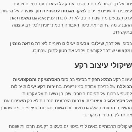
יתר על כן, חשוב לקחת בחשבון את
קהל היעד
בעת בחירת צבעים.
עיצובים חדשניים צריכים לשקף
מגמות עכשוויות
תוך שמירה על נגישות.
ערכת צבעים מחושבת היטב לא רק לוכדת עניין אלא גם משפרת את
ההבנה, מה שהופך את כיסוי העבודה הסמינריונית לכלי רב עוצמה
בתקשורת.
בסופו של דבר,
שילובי צבעים יעילים
חיוניים ליצירת
מראה מזמין
ומקצועי
שידבר לקוראים ויקבע את הטון לתוכן שבתוכו.
שיקולי עיצוב רקע
עיצוב רקע ממלא תפקיד בסיסי בביסוס
האסתטיקה והמקצועיות
הכוללת
של כריכת עבודה סמינריונית.
בחירות רקע יעילות
יכולות
להשפיע רבות על תפיסת הצופה, שכן הן נשענות על עקרונות
של
פסיכולוגיה עיצובית
.
ערכות הצבעים
הנכונות לא רק משפרות את
המשיכה החזותית, אלא גם מעוררות רגשות ותגובות ספציפיים, מה שהופך
את תהליך הבחירה לקריטי.
שיקולים תרבותיים באים לידי ביטוי גם בעיצוב רקעים. תרבויות שונות