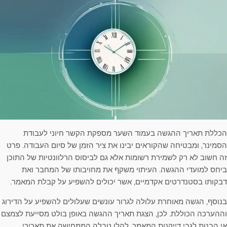
הכללת תאריך ההגשה בעמוד השער מספקת הקשר חיוני לעבודת
הסמינר, ומבטיחה שהקוראים יבינו את ציר הזמן של סיום העבודה. פרט
זה חשוב לא רק לשמירת רשומות אלא גם לביסוס הרלוונטיות של התוכן
ביחס למועדי ההגשה. העיתוי משקף את מחויבותו של המחבר ואת
דבקותו בסטנדרטים אקדמיים, אשר יכולים להשפיע על קבלת המאמר.
בנוסף, הגשה מאוחרת עלולה לגרור עונשים שעלולים להשפיע על הדירוג
וההערכה הכוללת. לכן, הצגת תאריך ההגשה באופן בולט מסייעת לצמצם
אי הבנות לגבי דייקנות המאמר. להלן טבלה הממחישה את תאריכי