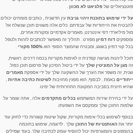
פוטנציאליים של
פלגיאט לא מכוון
.
על ידי שימוש בתוכנת זיהוי גניבת
עין חדשנית , כותבים מומחים יכולים
להבטיח את הייחודיות של עבודתם. כלים אלה משווים תוכן שנשלח אל
מול מיליארדי דפי אינטרנט, מאמרים אקדמיים ומקורות אחרים,
ומספקים
דוח דמיון
מפורט . תהליך זה מאפשר לכותבים לזהות ולטפל
בכל קווי דמיון בשוגג, ומבטיח שהמוצר הסופי הוא
100% מקורי
.
תוכל ליהנות מגישה קפדנית זו לאימות מקוריות בכמה דרכים. ראשית,
זה
מגן על המוניטין שלך
על ידי ביטול הסיכון של פרסום תוכן כפול.
שנית, זה משפר את הערך של ההשקעה שלך על ידי אספקת
מאמרים
ייחודיים
באמת . לבסוף, הוא מפגין מחויבות
לשיטות כתיבה אתיות
,
שהיא חיונית בסביבה המקוונת התחרותית של ימינו.
על ידי בחירת שירות המשתמש
בכלים מתקדמים
אלה , אתה שומר על
שלמות התוכן שלך וממקסם את השפעתו.
בנוסף לשימוש בכלי אימות מקוריות, שקול שיטות קשורות כדי לחזק עוד
יותר את
האותנטיות של התוכן
שלך . לדוגמה, שימוש בחוכמה
בהומפונים והומוגרפיות יכול להוסיף עומק לכתיבה שלך. בעוד שמילים