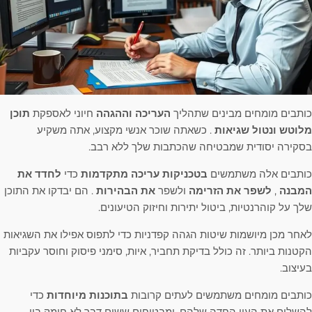
כותבים מומחים מבינים שתהליך
העריכה וההגהה
חיוני לאספקת
תוכן
מלוטש ונטול שגיאות
. כשאתה שוכר אנשי מקצוע, אתה משקיע
בסקירה יסודית שמבטיחה שהכתבות שלך ללא רבב.
כותבים אלה משתמשים
בטכניקות עריכה מתקדמות
כדי
לחדד את
המבנה
,
לשפר את הזרימה
ולשפר
את הבהירות
. הם יבדקו את התוכן
שלך על קוהרנטיות, ביטול יתירות וחיזוק הטיעונים.
לאחר מכן מיושמות שיטות הגהה קפדניות כדי לתפוס אפילו את השגיאות
הקטנות ביותר. זה כולל בדיקת תחביר, איות, סימני פיסוק וחוסר עקביות
בעיצוב.
כותבים מומחים משתמשים לעתים קרובות
בתוכנות מיוחדות
כדי
להשלים את העין החדה שלהם, ומבטיחים ששום דבר לא חומק בין