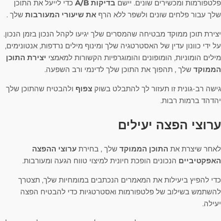
פלטפורמות ומכשירים שונים. יישם
בדיקות A/B
כדי לייעל את התוכן
שלך עבור פלחים שונים ולשפר ללא הרף
את שיעורי המעורבות
שלך .
יצירת תוכן ממוקד מבטיחה שהמסרים שלך יגיעו לקהל הנכון בזמן הנכון.
על ידי כוונון עדין של האסטרטגיה שלך ומינוף מילים נרדפות, אנטונימים,
מילים הומוניות, הומופונים והומוגרפיות הקשורות למאמצי
יצירת התוכן
הממוקד
שלך , תהפוך את התוכן שלך לדינמי ורב השפעה.
גישה רב-גונית זו תעזור לך להתבלט בשוק
צפוף
ולהבטיח שהתוכן שלך
יהדהד ברמות רבות.
ערוצי הפצה יעילים
לאחר שיצרת את
התוכן הממוקד
שלך , בחירת
ערוצי ההפצה
האפקטיביים
הנכונים הופכת חיונית למיצוי טווח הגעה ומעורבות.
כדי להפיץ ביעילות את המאמרים הנכתבים במומחיות שלך, תצטרך
להשתמש בשילוב של פלטפורמות ואסטרטגיות כדי להבטיח הפצה
יעילה.