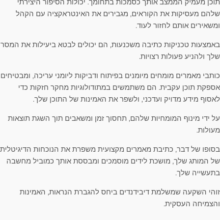
תוכן מעמיק הממצב אותך כסמכות בתחומך. יכולות הסיפור היצירתי
שלהם מעסיקות את הקוראים, מגבירים את האינטראקציה עם הקהל
ומשאירים אותם לחזור לעוד.
באמצעות טכניקות כתיבה משכנעות, הם יכולים לבטא ביעילות את המסר
שלך ולהניע פעולות רצויות.
כותבי מאמרים מומחים מיומנים בפיתוח ודביקות ליומני עריכה, ומבטיחים
אספקת תוכן עקבית. הם משתמשים במתודולוגיות מחקר חזקות כדי
לאסוף מידע מדויק ועדכני, ולשפר את האמינות של התוכן שלך.
על ידי מינוף המומחיות שלהם, תחסוך זמן ומשאבים תוך השגת תוצאות
מעולות.
בסופו של דבר, כתיבת מאמרים מקצועית משפרת את הנוכחות הדיגיטלית
של המותג שלך, מושכת לידים מוסמכים ומבססת אותך כמוביל מחשבה
בתעשייה שלך.
זוהי השקעה שמשלמת דיבידנדים ביחס להגברת הנראות, האמינות
והצמיחה העסקית.