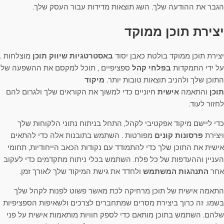
הגבר את ההודעה שלך. השג תוצאות מדידות עבור העסק שלך.
יצירת תוכן ממוקד
יצירת תוכן ממוקד בולטת כאבן יסוד
באסטרטגיות שיווק תוכן
מוצלחות .
על ידי התמקדות
בפלחי קהל
ספציפיים , תוכל למקסם את ההשפעה של
התוכן שלך ולהניב תוצאות טובות יותר.
מיקוד
תוכן
והתאמה
אישית
חיוניים כדי למשוך את הקוראים שלך ולגרום להם
לחזור לעוד.
כדי ליישם מיקוד אפקטיבי לקהל, התחל בניתוח נתוני הלקוחות שלך
ויצירת
פרסונות קונים
מפורטות . השתמש בתובנות אלה כדי להתאים
אישית את התוכן שלך כדי להתמודד עם נקודות הכאב הייחודיות, תחומי
העניין וההעדפות של כל פלח. השתמש בכלי ניתוח מתקדמים כדי לעקוב
אחר
התנהגות המשתמש
ולחדד את גישת המיקוד שלך לאורך זמן.
התאמה אישית של תוכן מרחיקה לכת מאשר פשוט לפנות לקהל שלך
בשמו. זה כרוך ביצירת מסרים שמתחברים לצרכים ולשאיפות הספציפיות
שלהם. השתמש בתוכן מותאם כדי לספק חוויות מותאמות אישית על פני