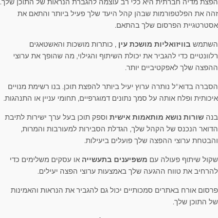
הפצת מדיה חברתית היא כלי רב עוצמה להגברת הנראות של התוכן שלך.
זהה את הפלטפורמות שבהן קהל היעד שלך פעיל ביותר והתאם את
אסטרטגיית הפרסום שלך בהתאם.
השתמש
בוויזואליות מושכת עין
, כותרות מושכות והאשטאגים
רלוונטיים כדי להגביר את יכולת השיתוף והגילוי, מה שהופך את ערוצי
ההפצה שלך לאפקטיביים יותר.
הסברה בדוא"ל נותרה ערוץ יעיל ביותר להפצת תוכן. בנו רשימת מנויים
איכותית ופלח אותה על סמך נתונים דמוגרפיים, תחומי עניין או התנהגות.
בנה
שורות נושא מותאמות אישית
וספק תוכן בעל ערך ישירות לתיבת
הדואר הנכנס של הקהל שלך, הגדלת הסבירות למעורבות והמרות,
והבטחת ערוצי ההפצה שלך פועלים ביעילות.
שקול שיתוף פעולה עם
משפיענים בתעשייה
או עסקים משלימים כדי
להרחיב את טווח ההגעה שלך באמצעות ערוצי הפצה יעילים.
פרסום אורח באתרים סמכותיים יכול גם להגביר את הנראות והאמינות
של התוכן שלך.