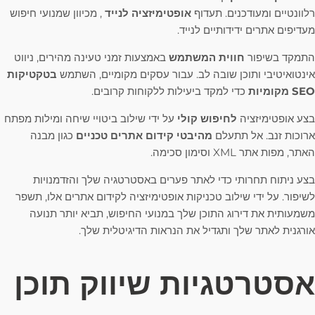
רלוונטיים ומעודכנים. תעדוף
אופטימיזציה לנייד
, מכיוון שמנועי חיפוש
מעדיפים אתרים ידידותיים לנייד.
התמקד בשיפור
חווית המשתמש
באמצעות זמני טעינה מהירים, ניווט
אינטואיטיבי ותוכן שובה לב. עבור עסקים מקומיים, השתמש
בטקטיקות
SEO מקומיות
כדי למקד ביעילות ללקוחות קרובים.
בצע אופטימיזציה
לחיפוש קולי
על ידי שילוב ביטויי שיחה ומילות מפתח
ארוכות זנב. אל תתעלם
מהיבטי קידום אתרים טכניים
כגון מבנה
האתר, מפות אתר XML וסימון סכימה.
בצע ניתוח תחרותי כדי לאתר פערים באסטרטגיה שלך והזדמנויות
לשיפור. על ידי שילוב טכניקות אופטימיזציה לקידום אתרים אלו, תשפר
משמעותית את דירוג התוכן שלך במנועי החיפוש, תביא יותר תנועה
אורגנית לאתר שלך ותגדיל את הנראות הדיגיטלית שלך.
אסטרטגיות שיווק תוכן