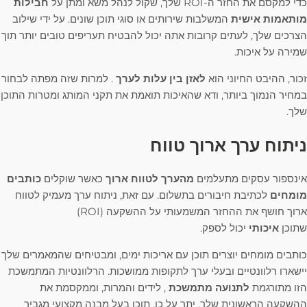
כדי למקסם את החזר ה-ROI שלך, שקול לנהל משא ומתן על
חבילות
מותאמות אישית
המשלבות שירותים או סוגי תוכן שונים. על ידי שילוב
הצרכים שלך, לעתים קרובות אתה יכול להבטיח תעריפים טובים יותר תוך
שמירה על איכות.
זכור, ההיבט החיוני הוא
לאזן בין עלות לערך
. למרות שזה מפתה לבחור
במחיר הנמוך ביותר, ודא שהאיכות תואמת את תקני המותג ומטרות התוכן
שלך.
ניתוח ערך ארוך טווח
אינספור עסקים מתעלמים
מהערך לטווח ארוך
כאשר שוקלים
כותבים
מומחים
לכתיבת חיבורים בתשלום. עם זאת, ניתוח ערך מעמיק לטווח
ארוך חושף את ההחזר המשמעותי על ההשקעה (ROI)
שתוכן
איכותי
יכול לספק.
כותבים מומחים יוצרים תוכן עם אריכות ימים, ומבטיחים שהמאמרים שלך
יישארו רלוונטיים ובעלי ערך לתקופות ממושכות. הרלוונטיות המתמשכת
הזו מתורגמת
לתנועה מתמשכת
, לידים והמרות, וממקסמת את
ההשקעה הראשונית שלך. יתר על כן, תוכן בעל מבנה מקצועי מגביר