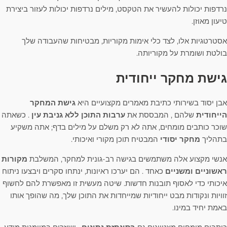
נרדפות יכולות להעשיר את הטקסט, מילים נרדפות יכולות לעזור ביצירת
טיעון מאוזן.
אסטרטגיות אלו, לצד כלי אימות מקוריות, מבטיחות שהעבודה שלך
בולטת ושומרת על מקוריותה.
גישת מחקר ייחודית
אבן יסוד בשירותי כתיבת מאמרים מקצועיים היא
גישת המחקר
הייחודית
שלהם , המבססת את
ערבות התוכן ללא גניבת עין
. כשאתה
שוכר כותבים מומחים, אתה לא רק משלם על מילים בדף; אתה משקיע
בתהליך
מחקר יסודי
המבטיח תוכן מקורי ואיכותי.
אנשי מקצוע אלה משתמשים בגישה רב-גונית למחקר, המשלבת
מקורות
ראשוניים ומשניים
כאחד . הם יערכו ראיונות, ינתחו סקרים ויבצעו ניתוח
איכותי כדי לאסוף תובנות חדשות. שיטה מעשית זו מאפשרת להם לחשוף
זוויות ונקודות מבט ייחודיות שמייחדות את התוכן שלך, מה שהופך אותו
באמת יחיד במינו.