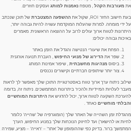
את
מעורבות הקהל
, מטפח
נאמנות למותג
ועסקים חוזרים.
בעת חישוב החזר ROI, שקול את
ההשפעה המצטברת
של תוכן שנכתב
על ידי מומחה. למרות שהעלות המוקדמת עשויה להיות גבוהה יותר,
היתרונות לטווח ארוך עולים לרוב על ההוצאה הראשונית. מאמרים
באיכות גבוהה יכולים:
הפחת את שיעורי הנטישה והגדל את הזמן באתר
שפר את
הדירוג של מנועי החיפוש
, העברת תנועה אורגנית
ביסוס
מנהיגות מחשבתית
, שיפור אמינות המותג
צור יותר שיתופים חברתיים וקישורים נכנסים
שילוב ניתוח ערך ארוך טווח באסטרטגיית התוכן שלך מאפשר לך לראות
מעבר לעלויות המיידיות ולהכיר ביתרונות המתמשכים. ניתוח זה, בדומה
להערכת השקעה לטווח ארוך, יכול להדגיש את
היתרונות המוחשיים
והבלתי מוחשיים
כאחד .
מהגדלת זמן השהייה של האתר שלך (הומוגרפיה של 'שהייה' כלומר
לחיות או להישאר) ועד לחיזוק הנוכחות שלך במנוע החיפוש, הערך
המתמשך ברור. בדיוק כפי שההומופון של 'אתר' – 'ראייה' – מציע, שמירה