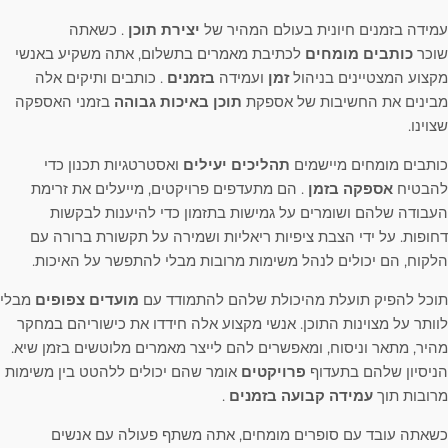
עמידה בזמנים חיונית בעולם המהיר של
יצירת תוכן
. כשאתה
שוכר
כותבים מומחים
לכתיבת מאמרים בתשלום, אתה משקיע באנשי
מקצוע המצטיינים בניהול
זמן
ועמידה
בזמנים
. כותבים ותיקים אלה
מבינים את החשיבות של אספקת
תוכן באיכות גבוהה
בזמני האספקה ​​
שצוינו.
כותבים מומחים מיישמים
תהליכים יעילים
ואסטרטגיות תכנון כדי
להבטיח
אספקה ​​בזמן
. הם מתעדפים פרויקטים, מייעלים את זרימת
העבודה שלהם ושומרים על גמישות בתזמון כדי להיענות לבקשות
דחופות. על ידי הצבת ציפיות ריאליות ושמירה על תקשורת ברורה עם
הלקוח, הם יכולים לנהל משימות מרובות מבלי להתפשר על האיכות.
תוכל להפיק תועלת מהיכולת שלהם להתמודד עם
מועדים צפופים
מבלי
לוותר על מצוינות התוכן. אנשי מקצוע אלה חידדו את כישוריהם במחקר
מהיר, מתאר וניסוח, ומאפשרים להם לייצר מאמרים מלוטשים בזמן שיא.
הניסיון שלהם בתעדוף
פרויקטים
אומר שהם יכולים ללהטט בין משימות
מרובות תוך
עמידה קבועה בזמנים
.
כשאתה עובד עם סופרים מומחים, אתה משתף פעולה עם אנשים