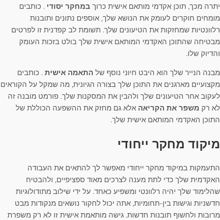
יתרה מכך, תוכן אקדמי מותאם אישית כרוך
במחקר יסודי
. כותבים
מומחים חוקרים לעומק את הנושא שלך, אוספים נתונים ותובנות
רלוונטיות שמחזקות את הטיעונים שלך. תשומת לב קפדנית זו לפרטים
מבטיחה שהתוכן האקדמי המותאם אישית שלך בולט בזכות העומק
והדיוק שלו.
מבנה הנייר שלך הוא היבט חיוני נוסף של
התאמה אישית
. כותבים
מקצועיים מארגנים את התוכן שלך בצורה הגיונית, מה שמקל על הקוראים
לעקוב אחר הטיעונים שלך ולהבין את המסקנות שלך. פורמט מובנה זה
לא רק
משפר את הקריאה
אלא גם מחזק את ההשפעה הכוללת של
התוכן האקדמי המותאם אישית שלך.
מיקוד מחקר ייחודי
התעמקות במיקוד מחקר ייחודי מאפשר לך להתאים את העבודה
האקדמית שלך כדי לתת מענה לצרכים מאוד ספציפיים, ולהבטיח
שהלימוד שלך יהיה רלוונטי ומשפיע כאחד. על ידי שילוב מתודולוגיות
חדשניות וגישות בין-תחומיות, אתה יכול לחקור נושאים מנקודות מבט
מרובות ולחשוף תובנות חדשות. גישה מותאמת אישית זו לא רק משפרת