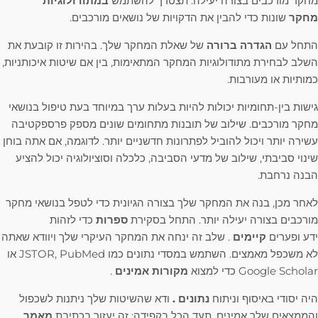
מחקר מורכבים בצורה יעילה. תצטרך להשתמש
במתודולוגיות
מחקר
שונות כדי להבין את הדקויות של נושאים מורכבים.
התחל עם
הגדרה ברורה
של שאלת המחקר שלך. בהירות זו קובעת את
השלב לבחירת מתודולוגיות המחקר המתאימות, בין אם שיטות איכותניות,
כמותיות או מעורבות.
גישות בין-תחומיות יכולות להיות בעלות ערך במיוחד בעת טיפול בנושאי
מחקר מורכבים. שילוב של תובנות מתחומים שונים מספק פרספקטיבה
עשירה יותר ויכול להוביל לפתרונות חדשניים יותר. לדוגמה, אם אתה בוחן
שינוי סביבתי, שילוב של מדעי הסביבה, כלכלה וסוציולוגיה יכול להציע
הבנה נרחבת.
לאחר מכן, בנה את המחקר שלך בצורה הגיונית כדי לטפל בנושאי מחקר
מורכבים בצורה יעילה יותר. התחל בסקירת
ספרות
כדי לזהות
ידע ופערים
קיימים
. שלב זה ינחה את המחקר העיקרי שלך ויוודא שאתה
לא משכפל מאמצים. השתמש במסדי נתונים כמו JSTOR, PubMed או
Google Scholar כדי למצוא
מקורות אמינים
.
היה יסודי באיסוף וניתוח
נתונים
.
ודא שהשיטות שלך ניתנות לשכפול
והממצאים שלך אמינים. תעד הכל בקפידה; זה יעזור בכתיבת
מאמר