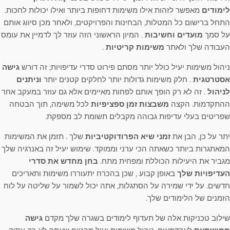
לימודים
מאפשר לזהות אילו משימות דחופות ביותר ואילו יכולות לחכות.
התחל ברישום כל המטלות, הבחינות והפרויקטים, ולאחר מכן סיווג אותם
על סמך
מועדים וחשיבות
. המיון הראשוני הזה עוזר לך לדמיין את עומס
העבודה שלך ולאתר
משימות קריטיות
.
ניהול משימות יעיל כולל יותר מסתם פירוט סדרי עדיפויות; זה דורש
גישה
אסטרטגית
. חלק משימות גדולות יותר לחלקים קטנים יותר
וניתנים
לניהול
. זה לא רק הופך אותם לפחות מאיימים אלא גם עוזר במעקב אחר
ההתקדמות. הקצה
משבצות זמן ספציפיות
לכל משימה, תוך הבטחה
שפריטים בעלי עדיפות גבוהה מקבלים תשומת לב מספקת.
יתר על כן, הבן את
זמני שיא הפרודוקטיביות
שלך . תזמן את המשימות
המאתגרות ביותר כשאתה הכי ערני וממוקד. שימוש יעיל זה באנרגיה שלך
מגביר את היעילות הכוללת ומפחית מתח.
בחן מחדש את סדרי
העדיפויות שלך
באופן קבוע , שכן בהכרח יתעוררו משימות ותאריכים
חדשים. על ידי שמירה על הסתגלות, אתה יכול לשמור על שליטה על לוח
הזמנים של הלימודים שלך.
שילוב טכניקות אלה של תעדוף לימודים בשגרה שלך מקדם
גישה