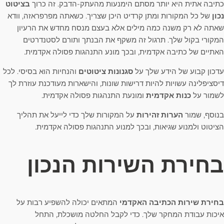
כתיבה אתית היא יותר מסתם הימנעות מהעתק-הדבק. זה כרוך
בציטוט
נכון
של כל המקורות ומתן קרדיט היכן שצריך. כשאתה מפרפראזה, וודא
שאתה לא רק משנה כמה מילים אלא בעצם מנסח מחדש את הרעיון
המקורי בקול שלך. תרגול זה משקף את הבנתך ותורם לסטנדרטים
האתיים של כתיבה אקדמית, ובכך מונע התנהגות פסולה אקדמית.
עדכון קבוע של הידע שלך על
סגנונות ציטוטים
והנחיות הוא בסיסי. לכל
דיסציפלינה עשויות להיות דרישות שונות, והישארות מעודכנת עוזרת לך
לשמור על
כנות אקדמית
ומונעת התנהגות פסולה אקדמית.
בנוסף, שמור
הערות זהירות
על המקורות שלך כדי לייעל את תהליך
הציטוט ולמנוע שגיאות, ובכך למנוע התנהגות פסולה אקדמית.
בחירת השירות הנכון
בחירת שירות הכתיבה האקדמי
המתאים יכולה להשפיע רבות על
איכות עבודת המחקר שלך. כדי לקבל החלטה מושכלת, התחל