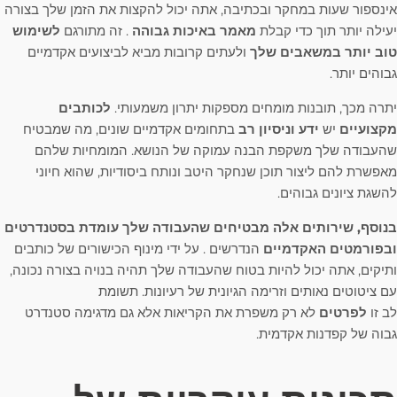
אינספור שעות במחקר ובכתיבה, אתה יכול להקצות את הזמן שלך בצורה
יעילה יותר תוך כדי קבלת
מאמר באיכות גבוהה
. זה מתורגם
לשימוש
טוב יותר במשאבים שלך
ולעתים קרובות מביא לביצועים אקדמיים
גבוהים יותר.
יתרה מכך, תובנות מומחים מספקות יתרון משמעותי.
לכותבים
מקצועיים
יש
ידע וניסיון רב
בתחומים אקדמיים שונים, מה שמבטיח
שהעבודה שלך משקפת הבנה עמוקה של הנושא. המומחיות שלהם
מאפשרת להם ליצור תוכן שנחקר היטב ונותח ביסודיות, שהוא חיוני
להשגת ציונים גבוהים.
בנוסף, שירותים אלה מבטיחים שהעבודה שלך עומדת בסטנדרטים
ובפורמטים האקדמיים
הנדרשים . על ידי מינוף הכישורים של כותבים
ותיקים, אתה יכול להיות בטוח שהעבודה שלך תהיה בנויה בצורה נכונה,
עם ציטוטים נאותים וזרימה הגיונית של רעיונות. תשומת
לב זו
לפרטים
לא רק משפרת את הקריאות אלא גם מדגימה סטנדרט
גבוה של קפדנות אקדמית.