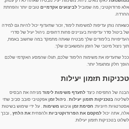
ממושמעת
לאקדמאים. ניהול משימות יעיל מבטיח שאתה לא רק עסוק,
אלא פרודוקטיבי, מה שמוביל
לביצועים אקדמיים
טובים יותר והפחתת
החרדה.
כשאתה נותן עדיפות למשימות לימוד, זכור שתעדוף יכול להיות גם למידה
של ביטול סדר עדיפויות בעניינים פחות דחופים. ניהול יעיל של סדרי
העדיפויות בלימודים שלך מבטיח שאתה מתמקד במה שחשוב באמת,
תוך ניצול מיטבי של הזמן והמשאבים שלך.
ככל שתעדיפו את משימות הלימוד שלכם, תגלו שהמסע האקדמי שלכם
הופך חלק ומתגמל יותר.
טכניקות תזמון יעילות
הבנה של התפיסה כיצד
לתעדף משימות לימוד
מניחה את הבסיס
לשליטה
בטכניקות תזמון יעילות
.
ניהול זמן
אפקטיבי סובב סביב שתי
אסטרטגיות חיוניות:
חסימת זמן
וגיבוש
משימות
. על ידי שימוש בשיטות
אלה, אתה יכול
למקסם את הפרודוקטיביות
ולהפחית
את הלחץ
, ובכך
לשלוט בטכניקות תזמון יעילות.