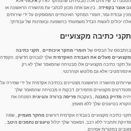
הסטנדרט. שירותים אלה מבטיחים שהמחקר לא רק
איכותי
אלא
גם
אוצר בקפידה
. בין אם אתה מכוון לכתבי עת מהשורה הראשונה או
מכין עבודת גמר, חומרי המחקר האיכותיים המסופקים על ידי שירותים
אלה יכולים לעשות הבדל משמעותי בהשפעה ובאמינות של עבודתך.
תקני כתיבה מקצועיים
בהתבסס על הבסיס של
חומרי מחקר איכותיים
,
תקני כתיבה
מקצועיים מעלים את
העבודה האקדמית
שלך לגבהים חדשים. הקפדה
על תקני כתיבה מקצועיים אלו מבטיחה שהמאמר שלך לא רק
אינפורמטיבי אלא גם מלוטש וקוהרנטי.
שירותים מהשורה הראשונה מצטיינים בכתיבה אקדמית על ידי שמירה על
סטנדרטים מקצועיים מחמירים. דבקות זו מבטיחה שהמאמר שלך
יהיה
מדויק במבנה
, בעקבות
פריסה ברורה והגיונית
המנחה את
הקורא בטיעונים שלך ללא מאמץ.
תקני כתיבה מקצועיים בעבודה אקדמית דורשים
מחקר מעמיק
, שפה
מדויקת ותחביר ללא רבב. המאמר שלך יכלול
טיעונים נתמכים היטב
,
מגובים במקורות אמינים.