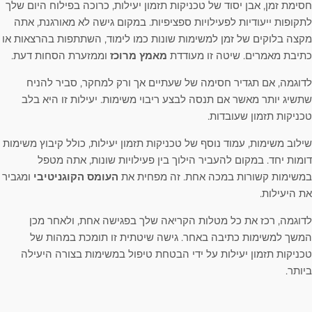
חסימת זמן, אבן יסוד של טכניקות תזמון יעילות, כרוכה בפילוח היום שלך
לתקופות ייעודיות לפעילויות ספציפיות. במקום גישה לא מאורגנת, אתה
מקצה בלוקים של זמן למשימות שונות כמו לימוד, השתתפות בהרצאות או
כתיבת מאמרים. שיטה זו מעודדת
מאמץ מרוכז
וממזערת הסחות דעת.
לדוגמה, אם תגדיר חסימה של שעתיים אך ורק למחקר, סביר להניח
שתשיג יותר מאשר אם תנסה לבצע ריבוי משימות. יעילות זו היא בלב
טכניקות תזמון שעובדות.
שילוב משימות, עמוד נוסף של טכניקות תזמון יעילות, כולל קיבוץ משימות
דומות יחד. במקום להעביר הילוך בין פעילויות שונות, אתה מטפל
במשימות קשורות במכה אחת. זה מפחית את
העומס הקוגניטיבי
ומגביר
את היעילות.
לדוגמה, רכז את כל מטלות הקריאה שלך בפגישה אחת, ולאחר מכן
המשך למשימות כתיבה באחר. גישה שיטתית זו תומכת במהות של
טכניקות תזמון יעילות על ידי הבטחת טיפול במשימות בצורה היעילה
ביותר.