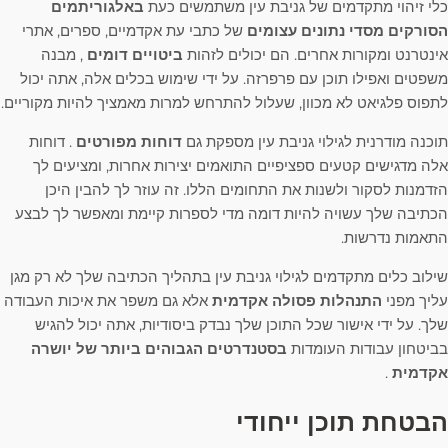
כלי זיהוי מתקדמים של גניבת עין משתמשים כעת
באלגוריתמים
הסורקים מסדי נתונים עצומים
של כתבי עת אקדמיים, ספרים, אתרי
אינטרנט ומקורות אחרים. הם יכולים לזהות
ביטויים דומים
, מבנה
משפטים ואפילו תוכן עם פרפרזה. על ידי שימוש בכלים אלה, אתה יכול
לתפוס פלגיאט לא מכוון, שעלול להתרחש למרות מאמציך להיות מקוריים.
תוכנה מודרנית לגילוי גניבת עין מספקת גם
דוחות מפורטים
. דוחות
אלה מדגישים קטעים ספציפיים התואמים יצירות אחרות, ומציעים לך
הזדמנות לסקור ולשנות את התחומים הללו. זה עוזר לך להבין היכן
הכתיבה שלך עשויה להיות דומה מדי לספרות קיימת ומאפשר לך לבצע
התאמות נדרשות.
שילוב כלים מתקדמים לגילוי גניבת עין בתהליך הכתיבה שלך לא רק מגן
עליך מפני
התנהלות פסולה אקדמית
אלא גם משפר את איכות העבודה
שלך. על ידי אישור שכל התוכן שלך נבדק ביסודיות, אתה יכול להגיש
בביטחון עבודות העומדות
בסטנדרטים הגבוהים ביותר של יושרה
אקדמית
.
הבטחת תוכן ייחודי