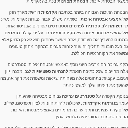
אמצעי הבטחת איכות:
הבטחת מצוינות
בכתיבה אקדמית
הבטחת האיכות הגבוהה ביותר בכתיבה
אקדמית
דורשת מערך חזק
של
אמצעי אבטחת איכות
. כשאתה משלם עבור עבודות אקדמיות, מגיע
לך
תשומת לב קפדנית לפרטים
וסטנדרטים קפדניים. אבן יסוד אחת
של אמצעי אבטחת איכות היא
סקירת עמיתים
. על ידי קבלת
מומחים
בתחום
להעריך את העבודה, אתה מאשר שהתוכן הוא לא רק מדויק אלא
גם בעל תובנות. תהליך זה עוזר לזהות פערים במחקר, מחזק טיעונים
ומשפר את הקוהרנטיות הכוללת.
תקני עריכה הם מרכיב חיוני נוסף באמצעי אבטחת איכות. סטנדרטים
אלה מחייבים שכל כתיבה תואמת
להנחיות ספציפיות
לגבי מבנה, גוון
ועיצוב. עקביות בתחומים אלה מפחיתה שגיאות ומשפרת את הקריאה, מה
שהופך את העיתון שלך למשפיע יותר.
בנוסף, הקפדה על
סטנדרטים עריכה
גבוהים מבטיחה שהעיתון
עומד
בנורמות אקדמיות
, שיכולות להיות חיוניות לציון ולפרסום. שילוב
של סקירת עמיתים ותקני עריכה מחמירים באמצעי אבטחת האיכות
מבטיח שהמוצר הסופי יהיה מלוטש ואמין.
גישה כפולה זו מבטיחה שהמאמר שלך בולט
ביושרה
ובדיוק שלו. אמון