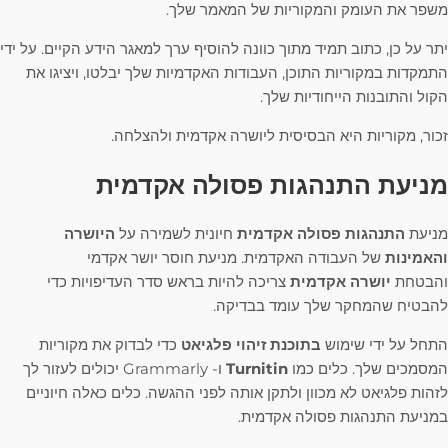
משפר את העומק והמקוריות של המאמר שלך.
יתר על כן, כתוב תמיד מתוך כוונה להוסיף ערך למאגר הידע הקיים. על ידי
התמקדות במקוריות התוכן, העבודות האקדמיות שלך יבלטו, ויציגו את
הקול והתובנות הייחודיות שלך.
זכור, מקוריות היא הבסיסית ליושרה אקדמית ולהצלחה.
מניעת התנהגות פסולה אקדמית
מניעת
התנהגות פסולה אקדמית
חיונית לשמירה על
היושרה
והאמינות
של העבודה האקדמית. מניעת חוסר יושר אקדמי
והבטחת
יושרה אקדמית
צריכה להיות בראש סדר העדיפויות כדי
להבטיח שהמחקר שלך עומד בבדיקה.
התחל על ידי שימוש
בתוכנת זיהוי פלגיאט
כדי לבדוק את מקוריות
המסמכים שלך. כלים כמו
Turnitin
ו- Grammarly יכולים לעזור לך
לזהות פלגיאט לא מכוון ולתקן אותה לפני ההגשה. כלים כאלה חיוניים
במניעת התנהגות פסולה אקדמית.