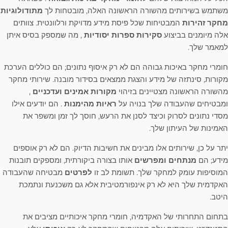
משתמש בשירותים מהשורה הראשונה האלה, מובטחות לך
מתודולוגיות
מחקר זהירות
המבטיחות שכל פיסת מידע מדויקת ורלוונטית. צוותים
אלה מיומנים בביצוע
סקירות ספרות יסודיות
, מה שמספק בסיס איתן
למאמר שלך.
חומרי מחקר באיכות גבוהה הם לא רק איסוף נתונים; הם כוללים הערכת
מקורות, סינתזה של מידע והצגת ממצאים בסידור מובנה. שירותי מחקר
מהשורה הראשונה מצטיינים בזיהוי
מקורות אמינים ועדכניים
,
ומבטיחים שהעבודה שלך בנויה על
ראיות מהימנות
. הם יודעים אילו
מסדי נתונים לסרוק וכיצד לסנן את הרעש, חוסך לך זמן ומשפר את
האמינות של העיתון שלך.
יתר על כן, שירותים אלו מבינים את חשיבות הדיוק. הם לא רק אוספים
מידע; הם
מנתחים ומפרשים
אותו בצורה ביקורתית, ומספקים תובנות
המוסיפות עומק למחקר שלך. תשומת לב זו
לפרטים
מבטיחה שהעבודה
האקדמית שלך היא לא רק אינפורמטיבית אלא גם משכנעת ונתמכת
היטב.
בתחום התחרותי של האקדמיה, חומרי מחקר איכותיים מציבים את