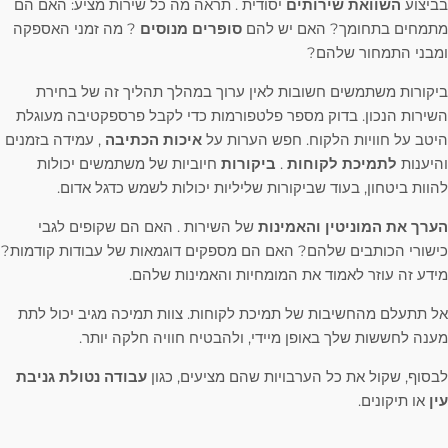
בביצוע
השוואת שירותים
יסודית . תראה מה כל שירות מציע: האם הם
מתמחים בתחומך? האם יש להם
סופרים מנוסים
? מה זמני האספקה ​​
ומבני התמחור שלהם?
ביקורות משתמשים חשובות לאין ערוך במהלך תהליך זה של בחירת
השירות הנכון. בדוק מספר פלטפורמות כדי לקבל פרספקטיבה מעוגלת
היטב על חוויות הלקוח. חפש הערות על
איכות הכתיבה
, עמידה בזמנים
והיענות
לתמיכת לקוחות
.
ביקורות
חיוביות של משתמשים יכולות
להוות ביטחון, בעוד שביקורות שליליות יכולות לשמש כדגל אדום.
הערך את המוניטין והאמינות
של השירות . האם הם שקופים לגבי
כישורי הכותבים שלהם? האם הם מספקים דוגמאות של עבודות קודמות?
מידע זה עוזר לאמוד את המומחיות והאמינות שלהם.
אל תתעלם מהחשיבות של תמיכת לקוחות. צוות תמיכה מגיב יכול לתת
מענה לחששות שלך באופן מיידי, ולהבטיח חוויה חלקה יותר.
לבסוף, שקול את כל הערבויות שהם מציעים, כגון
עבודה נטולת גניבת
עין
או תיקונים.