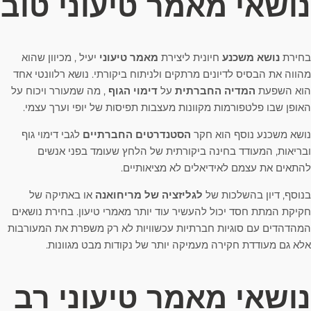
נושאי מאמר טיעוני טוב
בחירת
נושא משכנע
חיונית ליצירת
מאמר טיעוני
יעיל , מכיוון שהוא
מהווה את הבסיס לדיונים מרתקים ולניתוח ביקורתי. נושא רלוונטי אחד
הוא השפעת
המדיה החברתית
על
דימוי הגוף
, מה שמעורר ויכוח על
האופן שבו פלטפורמות מקוונות מעצבות תפיסות של יופי וערך עצמי.
נושא משכנע נוסף הוא חקר
הסטנדרטים החברתיים
לגבי דימוי גוף
ובריאות, המעודד בחינה ביקורתית של הלחץ שעומד בפני אנשים
להתאים את עצמם לאידיאלים לא מציאותיים.
בנוסף, דיון בהשלכות של
לגליזציה של מריחואנה
או באתיקה של
חקיקת המתת חסד יכול להעשיר עוד יותר מאמרי טיעון. בחירת נושאים
המהדהדים עם סוגיות חברתיות עכשוויות לא רק משפרת את המעורבות
אלא גם מעודדת חקירה מעמיקה יותר של נקודות מבט מגוונות.
נושאי מאמר טיעוני רב