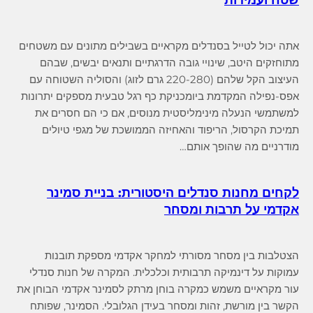
אתה יכול לטייל בסנדלים מקראיים בשבילים מתונים עם משטחים
מתוחזקים היטב, שינויי גובה הדרגתיים ותנאים יבשים, שבהם
העיצוב הקל שלהם (220-280 גרם לזוג) והסוליה השטוחה עם
אפס-נפילה המקדמת ביומכניקת כף רגל טבעית מספקים יתרונות
למשתמשי הנעלה מינימליסטית מנוסים, אם כי הם חסרים את
תמיכת הקרסול, הריפוד והאחיזה הממושכת של מגפי טיולים
מודרניים מה שהופך אותם…
לקחים מחנות סנדלים היסטורית: בניית סמינר
אקדמי על תרבות ומסחר
הצטלבות בין מסחר מסורתי למחקר אקדמי מספקת תובנות
עמוקות על דינמיקה תרבותית וכלכלית. המקרה של חנות סנדלי
עור מקראיים משמש כמקרה בוחן מרתק לסמינר אקדמי הבוחן את
הקשר בין מורשת, זהות ומסחר בעידן הגלובלי. הסמינר, שפותח