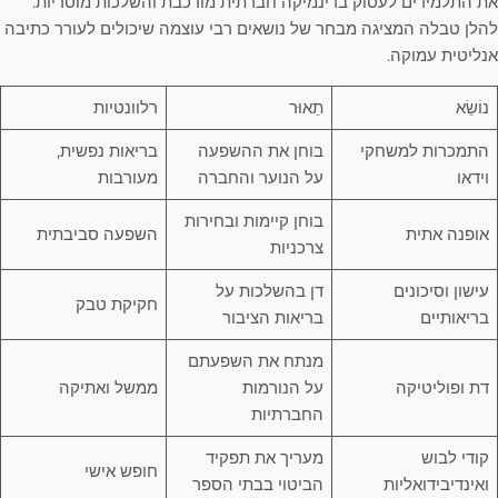
את התלמידים לעסוק בדינמיקה חברתית מורכבת והשלכות מוסריות.
להלן טבלה המציגה מבחר של נושאים רבי עוצמה שיכולים לעורר כתיבה
אנליטית עמוקה.
נוֹשֵׂא
תֵאוּר
רלוונטיות
התמכרות למשחקי
בוחן את ההשפעה
בריאות נפשית,
וידאו
על הנוער והחברה
מעורבות
בוחן קיימות ובחירות
אופנה אתית
השפעה סביבתית
צרכניות
עישון וסיכונים
דן בהשלכות על
חקיקת טבק
בריאותיים
בריאות הציבור
מנתח את השפעתם
דת ופוליטיקה
על הנורמות
ממשל ואתיקה
החברתיות
קודי לבוש
מעריך את תפקיד
חופש אישי
ואינדיבידואליות
הביטוי בבתי הספר