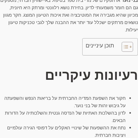
בני נוער
או תפקידם של מדי בית ספר בטיפול באי-שוויון חברתי, מספקים
גם הם חומר משמעותי לדיון. בחירת נושא רלוונטי ומרתק היא חיונית,
מכיוון שהיא מגבירה את המוטיבציה ואת איכות הטיעון המוצג. חקר מגוון
נושאים מרתקים ישכלל עוד יותר את ההבנה שלך לגבי טכניקות טיעון
יעילות.
תוכן עיניינים
רעיונות עיקריים
חקור את השפעת המדיה החברתית על בריאות הנפש והשפעתה
על גיבוש זהות של בני נוער.
לדון בהשלכות האתיות של הנדסה גנטית והשלכותיה על הדורות
הבאים.
נתח את ההשפעות של שינויי האקלים על דפוסי הגירה עולמיים
ויציבות חברתית.