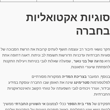
סוגיות אקטואליות
בחברה
חקר נושאי חיבור רב עוצמה חושף לעתים קרובות את הרשת הסבוכה של
סוגיות חברתיות עדכניות הדורשות תשומת לב וניתוח. דאגה דחופה אחת
היא
נהיגה של בני נוער
, שמעלה שאלות לגבי בטיחות ויעילות התקנות
להפחתת שיעורי התאונות.
בנוסף, המעבר
בצריכת המדיה
ממקורות מסורתיים
לפלטפורמות
סטרימינג
שינה את האופן שבו החברה עוסקת במידע
ובידור, ועורר ויכוחים לגבי השפעתה על טווחי הקשב והאינטראקציות
החברתיות.
תפקידם של
מדי בית הספר
ככלי לצמצום
אי השוויון החברתי
ממשיך
להיות נושא שנוי במחלוקת, כאשר תומכים טוענים על היתרונות שלהם