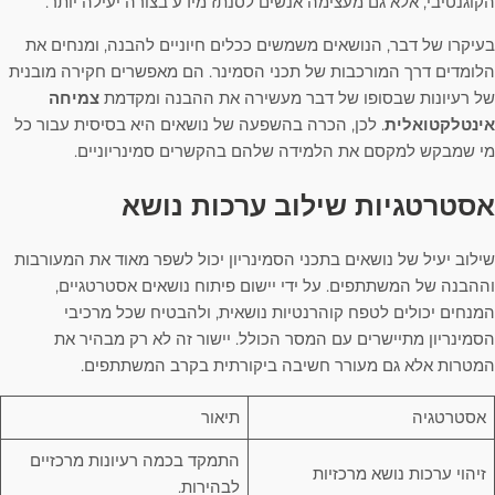
הקוגנטיבי, אלא גם מעצימה אנשים לסנתז מידע בצורה יעילה יותר.
בעיקרו של דבר, הנושאים משמשים ככלים חיוניים להבנה, ומנחים את
הלומדים דרך המורכבות של תכני הסמינר. הם מאפשרים חקירה מובנית
של רעיונות שבסופו של דבר מעשירה את ההבנה ומקדמת
צמיחה
אינטלקטואלית
. לכן, הכרה בהשפעה של נושאים היא בסיסית עבור כל
מי שמבקש למקסם את הלמידה שלהם בהקשרים סמינריוניים.
אסטרטגיות שילוב ערכות נושא
שילוב יעיל של נושאים בתכני הסמינריון יכול לשפר מאוד את המעורבות
וההבנה של המשתתפים. על ידי יישום פיתוח נושאים אסטרטגיים,
המנחים יכולים לטפח קוהרנטיות נושאית, ולהבטיח שכל מרכיבי
הסמינריון מתיישרים עם המסר הכולל. יישור זה לא רק מבהיר את
המטרות אלא גם מעורר חשיבה ביקורתית בקרב המשתתפים.
אסטרטגיה
תיאור
התמקד בכמה רעיונות מרכזיים
זיהוי ערכות נושא מרכזיות
לבהירות.