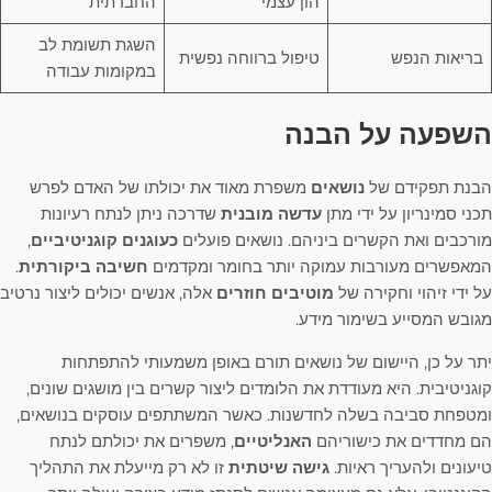
הון עצמי
החברתית
השגת תשומת לב
בריאות הנפש
טיפול ברווחה נפשית
במקומות עבודה
השפעה על הבנה
הבנת תפקידם של
נושאים
משפרת מאוד את יכולתו של האדם לפרש
תכני סמינריון על ידי מתן
עדשה מובנית
שדרכה ניתן לנתח רעיונות
מורכבים ואת הקשרים ביניהם. נושאים פועלים
כעוגנים קוגניטיביים
,
המאפשרים מעורבות עמוקה יותר בחומר ומקדמים
חשיבה ביקורתית
.
על ידי זיהוי וחקירה של
מוטיבים חוזרים
אלה, אנשים יכולים ליצור נרטיב
מגובש המסייע בשימור מידע.
יתר על כן, היישום של נושאים תורם באופן משמעותי להתפתחות
קוגניטיבית. היא מעודדת את הלומדים ליצור קשרים בין מושגים שונים,
ומטפחת סביבה בשלה לחדשנות. כאשר המשתתפים עוסקים בנושאים,
הם מחדדים את כישוריהם
האנליטיים
, משפרים את יכולתם לנתח
טיעונים ולהעריך ראיות.
גישה שיטתית
זו לא רק מייעלת את התהליך