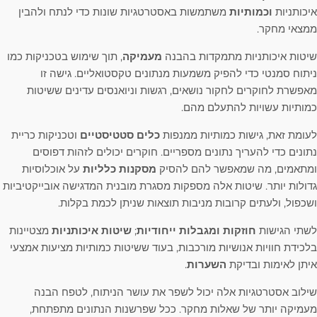
איכותניות
וכמותיות
משתמשות באסטרטגיות שונות כדי לנתח ולהבין
ממצאי מחקר.
שיטות איכותניות מתמקדות בהבנה
מעמיקה
, תוך שימוש בטכניקות כמו
ניתוח סמנטי כדי להפיק משמעות מנתונים טקסטואליים. גישה זו
מאפשרת לחוקרים לחקור נושאים, רגשות וניואנסים עדינים ששיטות
כמותיות עשויות להתעלם מהם.
לעומת זאת, גישות כמותיות ממנפות
כלים סטטיסטיים
וטכניקות כריית
נתונים כדי להעריך נתונים מספריים. חוקרים יכולים לזהות דפוסים
ומתאמים, מה שמאפשר להם להסיק
מסקנות כלליות
על אוכלוסיות
גדולות יותר. שיטות אלה מספקות מסגרת מובנית המדגישה אובייקטיביות
ושכפול, ולעתים קרובות מניבות תוצאות שניתן לכמת בקלות.
לשתי הגישות
חוזקות ומגבלות ייחודיות
;
שיטות איכותניות
מצטיינות
בלכידת חוויות אנושיות מורכבות, בעוד ששיטות כמותיות מציעות אמצעי
איתן לאימות ובדיקת
השערות
.
שילוב אסטרטגיות אלה יכול לשפר את עושר הניתוח, לטפח הבנה
מעמיקה יותר של שאלות מחקר. ככל שפרשנות הנתונים מתפתחת,