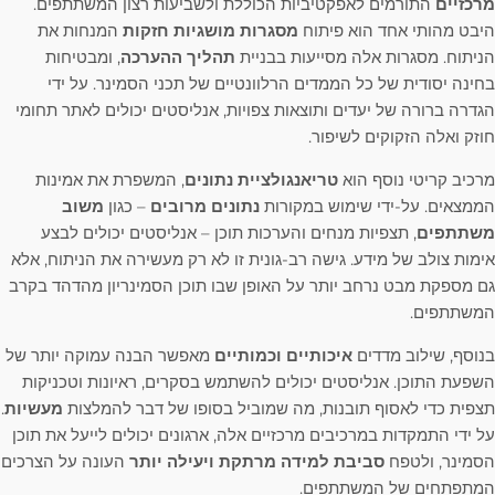
מרכזיים
התורמים לאפקטיביות הכוללת ולשביעות רצון המשתתפים.
היבט מהותי אחד הוא פיתוח
מסגרות מושגיות חזקות
המנחות את
הניתוח. מסגרות אלה מסייעות בבניית
תהליך ההערכה
, ומבטיחות
בחינה יסודית של כל הממדים הרלוונטיים של תכני הסמינר. על ידי
הגדרה ברורה של יעדים ותוצאות צפויות, אנליסטים יכולים לאתר תחומי
חוזק ואלה הזקוקים לשיפור.
מרכיב קריטי נוסף הוא
טריאנגולציית נתונים
, המשפרת את אמינות
הממצאים. על-ידי שימוש במקורות
נתונים מרובים
– כגון
משוב
משתתפים
, תצפיות מנחים והערכות תוכן – אנליסטים יכולים לבצע
אימות צולב של מידע. גישה רב-גונית זו לא רק מעשירה את הניתוח, אלא
גם מספקת מבט נרחב יותר על האופן שבו תוכן הסמינריון מהדהד בקרב
המשתתפים.
בנוסף, שילוב מדדים
איכותיים וכמותיים
מאפשר הבנה עמוקה יותר של
השפעת התוכן. אנליסטים יכולים להשתמש בסקרים, ראיונות וטכניקות
תצפית כדי לאסוף תובנות, מה שמוביל בסופו של דבר להמלצות
מעשיות
.
על ידי התמקדות במרכיבים מרכזיים אלה, ארגונים יכולים לייעל את תוכן
הסמינר, ולטפח
סביבת למידה מרתקת ויעילה יותר
העונה על הצרכים
המתפתחים של המשתתפים.