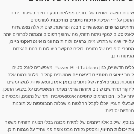
שיטות תצוגה חזותית של נתונים ממלאות תפקיד חיוני בשיפור ניתוח
התוכן על ידי הפיכת
ערכות נתונים מורכבות
לפורמטים
חזותיים
נגישים
המאפשרים הבנה ופרשנות. שיטות אלה מאפשרות
לאנליסטים למנף ניתוח חזותי, מה שהופך דפוסים ומגמות לברורים יותר.
על-ידי שימוש בתרשימים,
גרפים
ולוחות
מחוונים אינטראקטיביים
,
מספרי סיפורים של נתונים יכולים לתקשר ביעילות תובנות הנגזרות
מניתוח תוכן.
כלים חדשניים, כגון Tableau ו- Power BI, מאפשרים לאנליסטים
ליצור
ייצוגים חזותיים דינאמיים
שמושכים קהלים. פלטפורמות אלה
תומכות
במניפולציה של נתונים בזמן אמת
, ומאפשרות למשתמשים
לחקור תרחישים שונים ולזהות גורמי מפתח המשפיעים על ביצועי התוכן.
יתר על כן, הם תורמים לתפיסה אינטואיטיבית יותר של נתונים, ומבטיחים
שבעלי העניין יוכלו לקבל החלטות מושכלות המבוססות על תובנות
חזותיות יסודיות.
בנוסף, שילוב אלגוריתמים של למידת מכונה בכלי תצוגה חזותית משפר
את
יכולות החיזוי
, ומספק נקודת מבט צופה פני עתיד על מגמות תוכן.