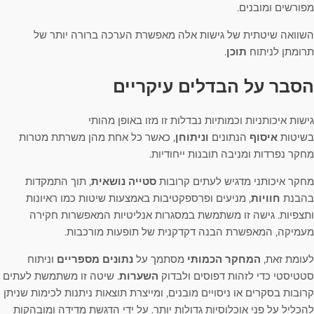
מפורשים ומובנים.
השוואה שיטתית של גישות אלה מאפשרת הערכה ברורה יותר של
תרומתן לניתוח
תוכן
.
הסבר על הבדלים עיקריים
גישות איכותניות וכמותיות נבדלות זו מזו באופן מהותי
בשיטות
איסוף
הנתונים
וניתוחן
, כאשר כל אחת מהן משרתת מטרות
מחקר נפרדות ומניבה תובנות ייחודיות.
מחקר איכותני מדגיש לעתים קרובות
סטייה נושאית
, תוך התמקדות
בהבנת
חוויות
, מניעים ופרספקטיבות באמצעות שיטות כמו ראיונות
ותצפיות. גישה זו משתמשת במסגרות אנליטיות המאפשרות חקירה
מעמיקה, המאפשרת הבנה דקדקנית של תופעות מורכבות.
לעומת זאת,
המחקר הכמותי
מסתמך על
נתונים מספריים
וניתוח
סטטיסטי כדי לזהות דפוסים ולבדוק
השערות
. שיטה זו משתמשת לעתים
קרובות בסקרים או ניסויים מובנים, ומייצרת תוצאות ניתנות לכימות שניתן
להכליל על פני אוכלוסיות גדולות יותר. על ידי הדגשת מדידה ומובהקות