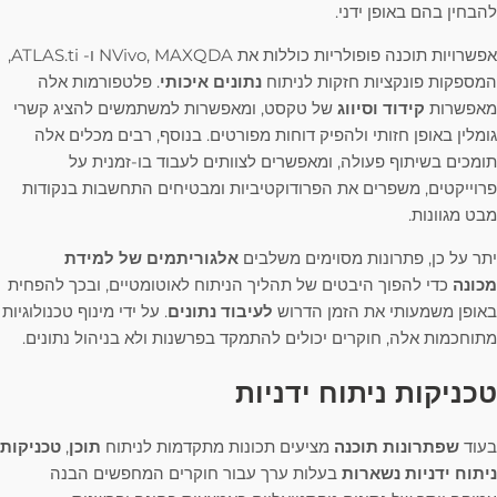
להבחין בהם באופן ידני.
אפשרויות תוכנה פופולריות כוללות את NVivo, MAXQDA ו- ATLAS.ti,
המספקות פונקציות חזקות לניתוח
נתונים איכותי
. פלטפורמות אלה
מאפשרות
קידוד וסיווג
של טקסט, ומאפשרות למשתמשים להציג קשרי
גומלין באופן חזותי ולהפיק דוחות מפורטים. בנוסף, רבים מכלים אלה
תומכים בשיתוף פעולה, ומאפשרים לצוותים לעבוד בו-זמנית על
פרוייקטים, משפרים את הפרודוקטיביות ומבטיחים התחשבות בנקודות
מבט מגוונות.
יתר על כן, פתרונות מסוימים משלבים
אלגוריתמים של למידת
מכונה
כדי להפוך היבטים של תהליך הניתוח לאוטומטיים, ובכך להפחית
באופן משמעותי את הזמן הדרוש
לעיבוד נתונים
. על ידי מינוף טכנולוגיות
מתוחכמות אלה, חוקרים יכולים להתמקד בפרשנות ולא בניהול נתונים.
טכניקות ניתוח ידניות
בעוד
שפתרונות תוכנה
מציעים תכונות מתקדמות לניתוח
תוכן
,
טכניקות
ניתוח ידניות נשארות
בעלות ערך עבור חוקרים המחפשים הבנה