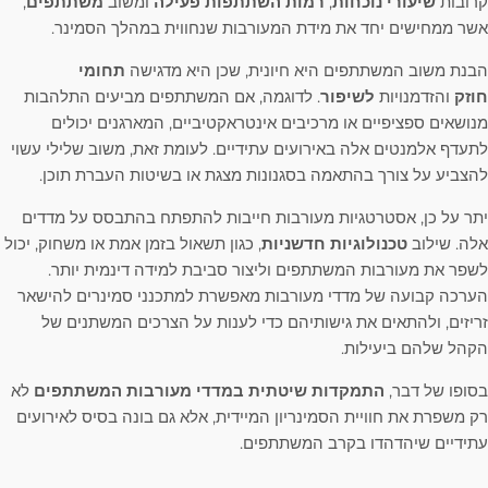
קרובות
שיעורי נוכחות
,
רמות השתתפות פעילה
ומשוב
משתתפים
,
אשר ממחישים יחד את מידת המעורבות שנחווית במהלך הסמינר.
הבנת משוב המשתתפים היא חיונית, שכן היא מדגישה
תחומי
חוזק
והזדמנויות
לשיפור
. לדוגמה, אם המשתתפים מביעים התלהבות
מנושאים ספציפיים או מרכיבים אינטראקטיביים, המארגנים יכולים
לתעדף אלמנטים אלה באירועים עתידיים. לעומת זאת, משוב שלילי עשוי
להצביע על צורך בהתאמה בסגנונות מצגת או בשיטות העברת תוכן.
יתר על כן, אסטרטגיות מעורבות חייבות להתפתח בהתבסס על מדדים
אלה. שילוב
טכנולוגיות חדשניות
, כגון תשאול בזמן אמת או משחוק, יכול
לשפר את מעורבות המשתתפים וליצור סביבת למידה דינמית יותר.
הערכה קבועה של מדדי מעורבות מאפשרת למתכנני סמינרים להישאר
זריזים, ולהתאים את גישותיהם כדי לענות על הצרכים המשתנים של
הקהל שלהם ביעילות.
בסופו של דבר,
התמקדות שיטתית
במדדי מעורבות המשתתפים
לא
רק משפרת את חוויית הסמינריון המיידית, אלא גם בונה בסיס לאירועים
עתידיים שיהדהדו בקרב המשתתפים.