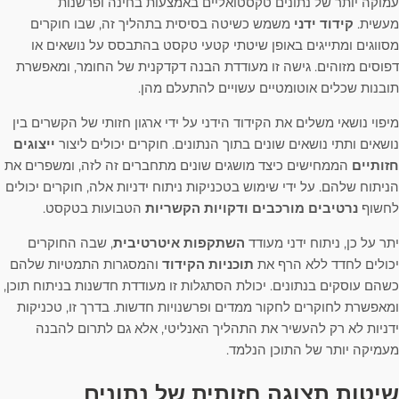
עמוקה יותר של נתונים טקסטואליים באמצעות בחינה ופרשנות
מעשית.
קידוד ידני
משמש כשיטה בסיסית בתהליך זה, שבו חוקרים
מסווגים ומתייגים באופן שיטתי קטעי טקסט בהתבסס על נושאים או
דפוסים מזוהים. גישה זו מעודדת הבנה דקדקנית של החומר, ומאפשרת
תובנות שכלים אוטומטיים עשויים להתעלם מהן.
מיפוי נושאי משלים את הקידוד הידני על ידי ארגון חזותי של הקשרים בין
נושאים ותתי נושאים שונים בתוך הנתונים. חוקרים יכולים ליצור
ייצוגים
חזותיים
הממחישים כיצד מושגים שונים מתחברים זה לזה, ומשפרים את
הניתוח שלהם. על ידי שימוש בטכניקות ניתוח ידניות אלה, חוקרים יכולים
לחשוף
נרטיבים מורכבים
ודקויות הקשריות
הטבועות בטקסט.
יתר על כן, ניתוח ידני מעודד
השתקפות איטרטיבית
, שבה החוקרים
יכולים לחדד ללא הרף את
תוכניות הקידוד
והמסגרות התמטיות שלהם
כשהם עוסקים בנתונים. יכולת הסתגלות זו מעודדת חדשנות בניתוח תוכן,
ומאפשרת לחוקרים לחקור ממדים ופרשנויות חדשות. בדרך זו, טכניקות
ידניות לא רק להעשיר את התהליך האנליטי, אלא גם לתרום להבנה
מעמיקה יותר של התוכן הנלמד.
שיטות תצוגה חזותית של נתונים