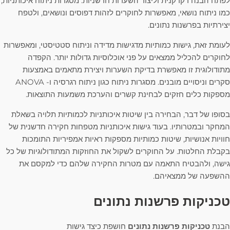
לפתח הבנה דקדקנית וליצור השערות חדשניות. מסגרות ניתוח איכותניות,
כמו ניתוח נושאי, מאפשרות לחוקרים לזהות דפוסים ונושאים, ולטפח
יצירתיות בפרשנות נתונים.
לעומת זאת, גישות כמותיות מדגישות מדידה וניתוח סטטיסטי, ומאפשרות
לחוקרים להכליל ממצאים על פני אוכלוסיות גדולות יותר. הקפדה
מתודולוגית זו מאפשרת בדיקת השערות ויצירת מתאמים באמצעות
סקרים וניסויים מובנים. מסגרות ניתוח כגון ניתוח רגרסיה ו- ANOVA
מספקות כלים חזקים לבחינת קשרים והערכת משמעות התוצאות.
בסופו של דבר, הבחירה בין שיטות איכותניות לכמותיות תלויה בשאלת
המחקר ובמטרותיו. בעוד גישות איכותניות מטפחות חקירה חדשנית של
חוויות אנושיות, שיטות כמותיות מספקות ראיות אמפיריות התומכות
בקבלת החלטות. על החוקרים לשקול את החוזקות המתודולוגיות של כל
גישה, ולהבטיח התאמה עם מטרות החקירה שלהם כדי למקסם את
ההשפעה של ממצאיהם.
טכניקות פרשנות נתונים
הבנת
טכניקות פרשנות נתונים
חושפת כיצד גישות