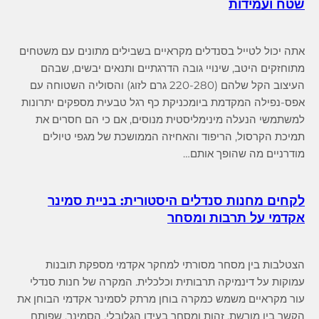
שטח ועמידות
אתה יכול לטייל בסנדלים מקראיים בשבילים מתונים עם משטחים
מתוחזקים היטב, שינויי גובה הדרגתיים ותנאים יבשים, שבהם
העיצוב הקל שלהם (220-280 גרם לזוג) והסוליה השטוחה עם
אפס-נפילה המקדמת ביומכניקת כף רגל טבעית מספקים יתרונות
למשתמשי הנעלה מינימליסטית מנוסים, אם כי הם חסרים את
תמיכת הקרסול, הריפוד והאחיזה הממושכת של מגפי טיולים
מודרניים מה שהופך אותם…
לקחים מחנות סנדלים היסטורית: בניית סמינר
אקדמי על תרבות ומסחר
הצטלבות בין מסחר מסורתי למחקר אקדמי מספקת תובנות
עמוקות על דינמיקה תרבותית וכלכלית. המקרה של חנות סנדלי
עור מקראיים משמש כמקרה בוחן מרתק לסמינר אקדמי הבוחן את
הקשר בין מורשת, זהות ומסחר בעידן הגלובלי. הסמינר, שפותח