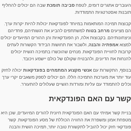
העוברים אתגרים דומים, לטפח
סביבה תומכת
שבה הם יכולים להחליף
תובנות ואסטרטגיות התמודדות.
קבוצות תמיכה המותאמות במיוחד לפונדקאות יכולות להיות יקרות ערך.
הם מציעים
מרחב בטוח
למשתתפים להביע את רגשותיהם, פחדיהם
וניצחונותיהם. בקבוצות אלה, הן הפונדקאיות והן ההורים המיועדים יכולים
למצוא
אמפתיה והבנה
, ולשבור את תחושות הבידוד הקשורות לעתים
קרובות לחוויית הפונדקאות. מנחים שהוכשרו בתמיכה רגשית יכולים
להנחות את הדיונים, ולהבטיח שקולם של כולם יישמע ויכובד.
בנוסף, התקשרות עם
אנשי מקצוע המתמחים בפונדקאות
יכולה לחזק
עוד יותר את מערכות התמיכה הללו. הם יכולים לספק משאבים יקרי ערך
וכלים להתמודד עם עליות ומורדות רגשיים שעלולים להתעורר.
קשר עם האם הפונדקאית
בניית קשר אמיתי עם האם הפונדקאית חיונית להורים המיועדים, שכן היא
מטפחת אמון ומשפרת את החוויה הכוללת של מסע הפונדקאות. קשר
פונדקאי חזק יכול להוביל לתקשורת טובה יותר, תמיכה רגשית והבנה