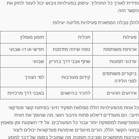
הדדית לאורך כל התהליך. עיסוק בפעילויות גיבוש יכול לעזור לחזק את
הקשר הזה.
להלן טבלה המתארת פעילויות מליטה יעילות:
פעילות
תכלית
תזמון מומלץ
ארוחות משותפות
טפח שיחה מזדמנת
חודשי או דו-שבועי
עדכוני תמונות
שתף אבני דרך בהריון
שבועי
ביקורים משותפים
קידום מעורבות
לפי הצורך
לפני הלידה
אירועים חגיגיים
להכיר בהישגים
באבני דרך מרכזיות
כל אחת מהפעילויות הללו ממלאת תפקיד חיוני בפיתוח קשר פונדקאי
חיובי. הם מעודדים דיאלוג פתוח וחיבור רגשי, מה שהופך את חווית
הפונדקאות למספקת יותר עבור כל המעורבים. על ידי השקעת זמן ומאמץ
ברגעי הקשר הללו, הורים מיועדים ואימהות פונדקאיות יכולים ליצור
זיכרונות מתמשכים וסביבה תומכת, מה שמוביל בסופו של דבר למסע