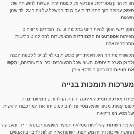
חוויית הריון מסורתית. פונדקאיות, לעומת זאת, עשויות לחוש תחושת
סיפוק עמוקה תוך התמודדות עם כובד המשקל של ויתור על ילד שהן
נושאות.
חוסן רגשי הופך להיות חיוני בתקופה זו. שני הצדדים מרוויחים
מפיתוח
אסטרטגיות התמודדות
המאפשרות להם לנווט ברגשות
מתפתחים אלה.
תקשורת פתוחה היא חיונית; דיון ברגשות בגילוי לב יכול לטפח הבנה
ולחזק מערכות יחסים. חשוב שכל המעורבים יכירו ברגשותיהם,
יתקפו
את חוויותיהם
במקום לדכא אותן.
מערכות תומכות בנייה
יצירת
מערכת תמיכה איתנה
חיונית הן להורים
המיועדים
והן
לפונדקאיות, מכיוון שהיא מסייעת להם לנווט יחד את המורכבות הרגשית
של מסע הפונדקאות.
הקמת
רשתות
קהילתיות ממלאת תפקיד משמעותי בתהליך זה, ומעניקה
תחושת שייכות וחוויה משותפת. רשתות אלה יכולות לחבר בין אנשים