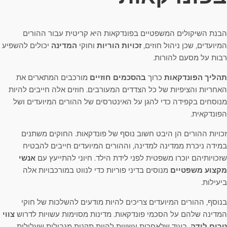
הבנת השיקולים המשפטיים בפונדקאות היא קריטית עבור ההורים
המיועדים, שכן ניהול חוזים,
זכויות הוריות
וחוקי
המדינה
יכולים להשפיע
רבות על מסעם להורות.
תהליך הפונדקאות
כרוך
בהסכמים חוזיים
מורכבים המתארים את
האחריות והציפיות של כל הצדדים המעורבים. חוזים אלה חייבים להיות
מנוסחים בקפידה כדי להגן על האינטרסים של ההורים המיועדים ושל
הפונדקאית.
זכויות ההורים הן היבט חשוב נוסף של פונדקאות. החוקים משתנים
במידה ניכרת ממדינה למדינה, וההורים המיועדים חייבים להבטיח
שזכויותיהם יוכרו משפטית לפני לידת הילד. חיוני להתייעץ עם
אנשי
מקצוע משפטיים
מנוסים בדיני פוריות כדי לנווט במורכבויות אלה
ביעילות.
בנוסף, ההורים המיועדים צריכים להיות מודעים להשלכות של חוקי
המדינה שלהם על הסכמי פונדקאות. מדינות מסוימות עשויות לדרוש
צווי
טרום לידה
, בעוד שלאחרות עשויות להיות תקנות מגבילות שעלולות