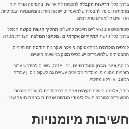
בדרך כלל,
דרישות הקבלה
לתכניות לתואר שני בהנדסה אזרחית הן
מחמירות ונועדו להבטיח שלמועמדים יש את הידע והמיומנויות הבסיסיות
הדרושים ללימודים מתקדמים.
סטודנטים פוטנציאליים חייבים להשלים
תהליך הגשת בקשה
הכולל
בדרך כלל הגשת
תמלילים אקדמיים
,
מכתבי המלצה
והצהרת מטרה.
קורסים מוקדמים במתמטיקה, פיזיקה ועקרונות הנדסה הם חיוניים,
המבטיחים שלמועמדים יש בסיס מוצק במושגים חיוניים.
בנוסף,
ציוני מבחן סטנדרטיים
, כגון GRE, עשויים להידרש עבור
תוכניות מסוימות. מוסדות מסוימים עשויים גם לשקול ניסיון עבודה
רלוונטי או רקע מחקרי.
ביחד, אלמנטים אלה מקימים אמת מידה קפדנית להערכת מוכנות
המועמדים למורכבות של
לימודי הנדסה אזרחית ברמת תואר שני
.
חשיבות מיומנויות