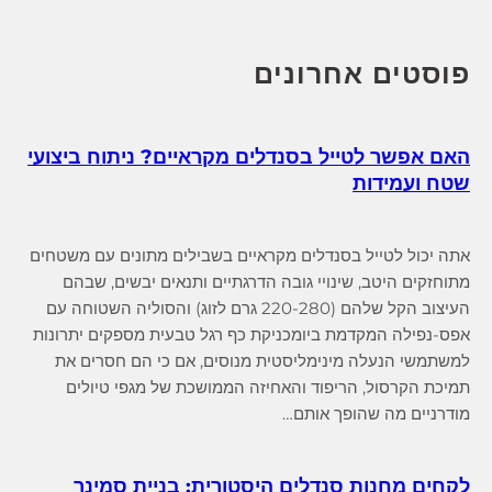
r
c
h
פוסטים אחרונים
האם אפשר לטייל בסנדלים מקראיים? ניתוח ביצועי
שטח ועמידות
אתה יכול לטייל בסנדלים מקראיים בשבילים מתונים עם משטחים
מתוחזקים היטב, שינויי גובה הדרגתיים ותנאים יבשים, שבהם
העיצוב הקל שלהם (220-280 גרם לזוג) והסוליה השטוחה עם
אפס-נפילה המקדמת ביומכניקת כף רגל טבעית מספקים יתרונות
למשתמשי הנעלה מינימליסטית מנוסים, אם כי הם חסרים את
תמיכת הקרסול, הריפוד והאחיזה הממושכת של מגפי טיולים
מודרניים מה שהופך אותם…
לקחים מחנות סנדלים היסטורית: בניית סמינר