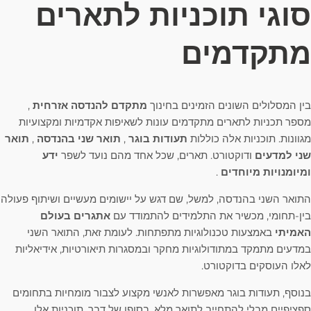
סוגי תוכניות לתארים
מתקדמים
בין המסלולים השונים הזמינים בחינוך
מתקדם להנדסה אזרחית
,
מספר תכניות לתארים מתקדמים עונות לשאיפות אקדמיות ומקצועיות
מגוונות. תוכניות אלה כוללות
תעודות בוגר
,
תואר שני בהנדסה
,
תואר
שני למדעים
ודוקטורט. תארים, שכל אחד מהם נועד לשפר
ידע
ומיומנויות מיוחדים
.
התואר השני בהנדסה, למשל, שם דגש על יישומים מעשיים ושיתוף פעולה
בין-תחומי, מכשיר את התלמידים להתמודד עם
אתגרים בעולם
האמיתי
באמצעות טכנולוגיות מתפתחות. לעומת זאת, התואר השני
במדעים מתמקד במתודולוגיות מחקר ובמסגרות תיאורטיות, אידיאליות
לאלו העוסקים בדוקטורט.
בנוסף, תעודות בוגר מאפשרות לאנשי מקצוע לצבור מומחיות בתחומים
ספציפיים מבלי להתחייב לתואר מלא. בסופו של דבר, תוכניות אלו