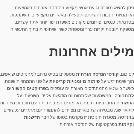
ניתן להשיג נטוורקינג עם אנשי מקצוע בהנדסה אזרחית באמצעות
הזדמנויות חונכות והשתתפות פעילה באיגודים מקצועיים. השתתפות
בסדנאות, כנסים ופורומים מקוונים משפרת עוד יותר את הקשרים,
מספקת תובנות יקרות ערך ומטפחת קשרי שיתופיות בתוך התעשייה.
מילים אחרונות
לסיכום,
קורסי הנדסה אזרחית
מספקים בסיס נרחב למהנדסים שואפים,
תוך שימת דגש על
פיתוח מיומנויות קריטיות
על פני התמחויות שונות.
כאשר כ-50% מהמהנדסים האזרחיים עוסקים
בפרויקטים הקשורים
לתחבורה
, המשמעות של תחום זה מודגשת על ידי השפעתו על
התשתיות החברתיות. תכנית הלימודים המובנית, יחד עם תוכניות מיוחדות
לתואר שני, מבטיחה שהבוגרים מצוידים להתמודד עם אתגרים עכשוויים
בהנדסה. מסגרת חינוכית זו מקדמת בסופו של דבר
חדשנות
וקיימות
בפרקטיקות של הנדסה אזרחית.