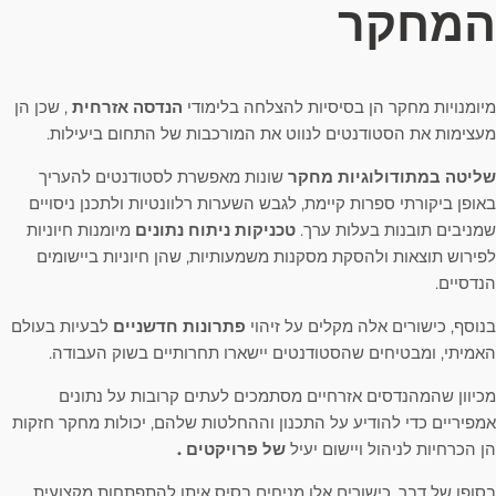
המחקר
מיומנויות מחקר הן בסיסיות להצלחה בלימודי
הנדסה אזרחית
, שכן הן
מעצימות את הסטודנטים לנווט את המורכבות של התחום ביעילות.
שליטה במתודולוגיות מחקר
שונות מאפשרת לסטודנטים להעריך
באופן ביקורתי ספרות קיימת, לגבש השערות רלוונטיות ולתכנן ניסויים
שמניבים תובנות בעלות ערך.
טכניקות ניתוח נתונים
מיומנות חיוניות
לפירוש תוצאות ולהסקת מסקנות משמעותיות, שהן חיוניות ביישומים
הנדסיים.
בנוסף, כישורים אלה מקלים על זיהוי
פתרונות חדשניים
לבעיות בעולם
האמיתי, ומבטיחים שהסטודנטים יישארו תחרותיים בשוק העבודה.
מכיוון שהמהנדסים אזרחיים מסתמכים לעתים קרובות על נתונים
אמפיריים כדי להודיע ​​על התכנון וההחלטות שלהם, יכולות מחקר חזקות
הן הכרחיות לניהול ויישום יעיל
של פרויקטים .
בסופו של דבר, כישורים אלו מניחים בסיס איתן להתפתחות מקצועית