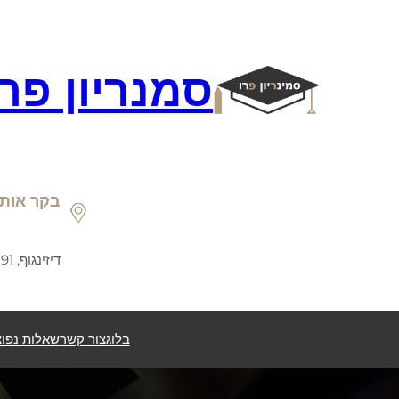
דלג
תוכן
סמנריון פר
בקר אותנ
דיזינגוף, 191, תל אביב
בלוג
צור קשר
שאלות נפוצ