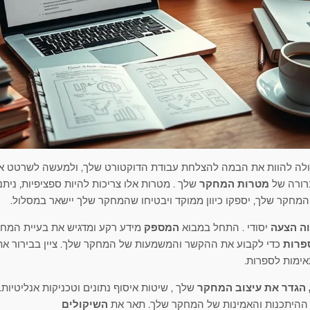
לה להוות את הבמה להצלחת עבודת הדוקטורט שלך, ולמעשה לשרטט 
רורה של
מטרות המחקר
שלך . מטרות אלו צריכות להיות ספציפיות, ניתנ
המחקר שלך, יספקו כיוון ממוקד ויבטיחו שהמחקר שלך יישאר במסלול.
וה הצעה
יסודי . התחל במבוא
המספק
מידע רקע ומדגיש את בעיית המחק
פרות
כדי לקבוע את ההקשר והמשמעות של המחקר שלך. ציין בבירור א
אימות לספרות.
, הגדר את
עיצוב המחקר
שלך , שיטות איסוף נתונים וטכניקות אנליטיות.
 ההיתכנות והאמינות של המחקר שלך. תאר את
השיקולים