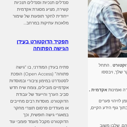
סנדלים תנכיות וסנדלים תנכיות
קשירה, מציע מסגרת אקדמית
ייחודית לחקר תופעות של שימור
מלאכות עתיקות במרחב…
תפקיד הדוקטורט בעידן
הגישה הפתוחה
וקטורט
. התחל
פתיח בעידן המודרני, בו “גישה
 שלך, ויבססו
פתוחה” (Open Access) הופכת
לסטנדרט במימון ציבורי ובמוסדות
אקדמיים מובילים, צומח שיח חדש
ה ואמינות
אקדמית .
סביב הערך והייעוד של עבודת
ן לזיהוי פערים
הדוקטורט. מוסדות רבים מחייבים
וך גוף הידע הקיים,
או מעודדים פרסום תוצרי מחקר
במאגרי גישה חופשית, וכך
הדוקטורט מקבל מעמד פומבי עוד
הם. שלבו משוב