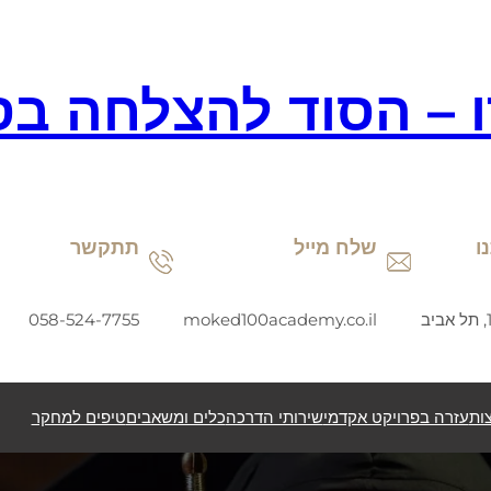
ו – הסוד להצלחה בס
ו
שלח מייל
תתקשר
058-524-7755
moked100academy.co.il
ות
עזרה בפרויקט אקדמי
שירותי הדרכה
כלים ומשאבים
טיפים למחקר