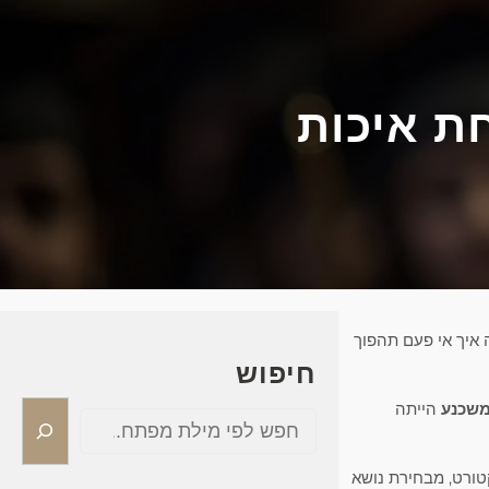
ת איכות
 איך אי פעם תהפוך
חיפוש
משכנע
הייתה
S
e
a
טורט, מבחירת נושא
r