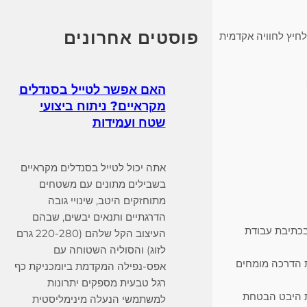
c
h
פוסטים אחרונים
חיץ לחוויה אקדמית
האם אפשר לטייל בסנדלים
מקראיים? ניתוח ביצועי
שטח ועמידות
אתה יכול לטייל בסנדלים מקראיים
בשבילים מתונים עם משטחים
מתוחזקים היטב, שינויי גובה
הדרגתיים ותנאים יבשים, שבהם
בכתיבת עבודת
העיצוב הקל שלהם (220-280 גרם
לזוג) והסוליה השטוחה עם
ת הדרכה מומחים
אפס-נפילה המקדמת ביומכניקת כף
רגל טבעית מספקים יתרונות
ת היבט הבטחת
למשתמשי הנעלה מינימליסטית