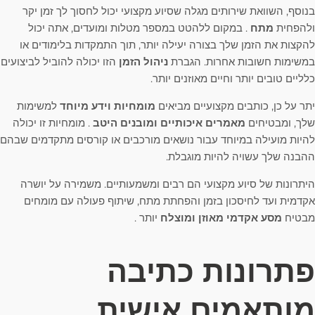
בנוסף, השוואת שירותים מגלה שסיוע מקצועי יכול לחסוך לך זמן יקר
ולהפחית
מתח
. במקום ללהטט במספר מטלות ומועדים, אתה יכול
להקצות את הזמן שלך בצורה יעילה יותר, תוך התמקדות בלימודים או
במשימות חשובות אחרות. הגברת
ניהול הזמן
הזו יכולה להוביל לביצועים
כלליים טובים יותר וחיים מאוזנים יותר.
יתר על כן, כותבים מקצועיים מביאים
מומחיות וידע מיוחד
למשימות
שלך, ומבטיחים
מאמרים איכותיים ומובנים היטב
. מומחיות זו יכולה
להיות מועילה במיוחד עבור נושאים מורכבים או קורסים מתקדמים שבהם
ההבנה שלך עשויה להיות מוגבלת.
היתרונות של סיוע מקצועי הם רבים ומשמעותיים. משמירה על יושרה
אקדמית ועד לחיסכון בזמן והפחתת מתח, שיתוף פעולה עם מומחים
מבטיח
מסע אקדמי מאוזן ומוצלח
יותר .
פתרונות כתיבה
מותאמים אישית