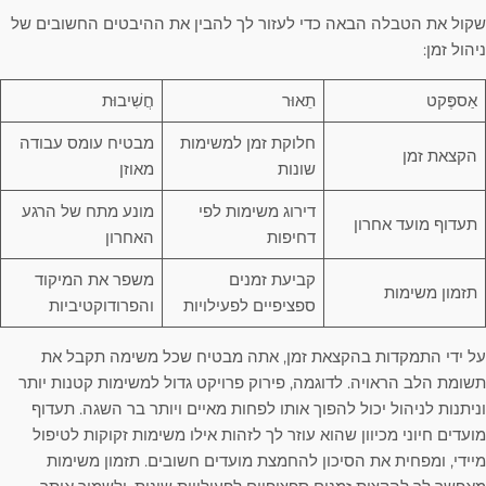
שקול את הטבלה הבאה כדי לעזור לך להבין את ההיבטים החשובים של
ניהול זמן:
אַספֶּקט
תֵאוּר
חֲשִׁיבוּת
חלוקת זמן למשימות
מבטיח עומס עבודה
הקצאת זמן
שונות
מאוזן
דירוג משימות לפי
מונע מתח של הרגע
תעדוף מועד אחרון
דחיפות
האחרון
קביעת זמנים
משפר את המיקוד
תזמון משימות
ספציפיים לפעילויות
והפרודוקטיביות
על ידי התמקדות בהקצאת זמן, אתה מבטיח שכל משימה תקבל את
תשומת הלב הראויה. לדוגמה, פירוק פרויקט גדול למשימות קטנות יותר
וניתנות לניהול יכול להפוך אותו לפחות מאיים ויותר בר השגה. תעדוף
מועדים חיוני מכיוון שהוא עוזר לך לזהות אילו משימות זקוקות לטיפול
מיידי, ומפחית את הסיכון להחמצת מועדים חשובים. תזמון משימות