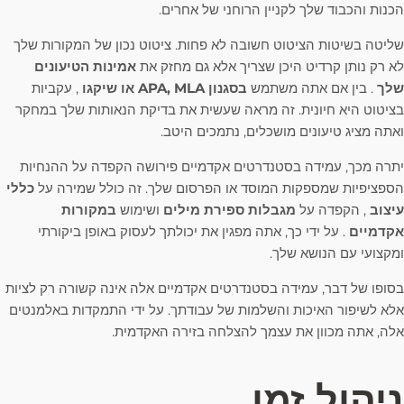
הכנות והכבוד שלך לקניין הרוחני של אחרים.
שליטה בשיטות הציטוט חשובה לא פחות. ציטוט נכון של המקורות שלך
לא רק נותן קרדיט היכן שצריך אלא גם מחזק את
אמינות הטיעונים
שלך
. בין אם אתה משתמש
בסגנון APA, MLA או שיקגו
, עקביות
בציטוט היא חיונית. זה מראה שעשית את בדיקת הנאותות שלך במחקר
ואתה מציג טיעונים מושכלים, נתמכים היטב.
יתרה מכך, עמידה בסטנדרטים אקדמיים פירושה הקפדה על ההנחיות
הספציפיות שמספקות המוסד או הפרסום שלך. זה כולל שמירה על
כללי
עיצוב
, הקפדה על
מגבלות ספירת מילים
ושימוש
במקורות
אקדמיים
. על ידי כך, אתה מפגין את יכולתך לעסוק באופן ביקורתי
ומקצועי עם הנושא שלך.
בסופו של דבר, עמידה בסטנדרטים אקדמיים אלה אינה קשורה רק לציות
אלא לשיפור האיכות והשלמות של עבודתך. על ידי התמקדות באלמנטים
אלה, אתה מכוון את עצמך להצלחה בזירה האקדמית.
ניהול זמן