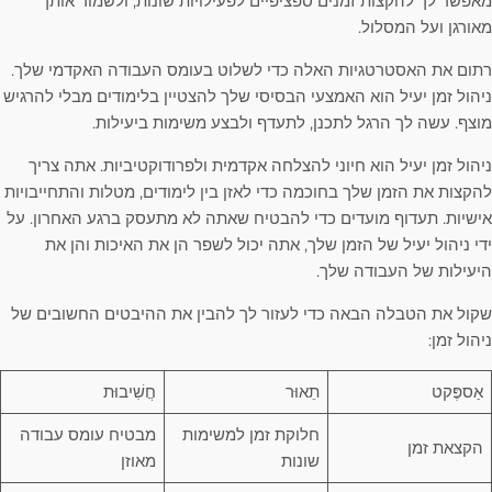
מאפשר לך להקצות זמנים ספציפיים לפעילויות שונות, ולשמור אותך
מאורגן ועל המסלול.
רתום את האסטרטגיות האלה כדי לשלוט בעומס העבודה האקדמי שלך.
ניהול זמן יעיל הוא האמצעי הבסיסי שלך להצטיין בלימודים מבלי להרגיש
מוצף. עשה לך הרגל לתכנן, לתעדף ולבצע משימות ביעילות.
ניהול זמן יעיל הוא חיוני להצלחה אקדמית ולפרודוקטיביות. אתה צריך
להקצות את הזמן שלך בחוכמה כדי לאזן בין לימודים, מטלות והתחייבויות
אישיות. תעדוף מועדים כדי להבטיח שאתה לא מתעסק ברגע האחרון. על
ידי ניהול יעיל של הזמן שלך, אתה יכול לשפר הן את האיכות והן את
היעילות של העבודה שלך.
שקול את הטבלה הבאה כדי לעזור לך להבין את ההיבטים החשובים של
ניהול זמן:
אַספֶּקט
תֵאוּר
חֲשִׁיבוּת
חלוקת זמן למשימות
מבטיח עומס עבודה
הקצאת זמן
שונות
מאוזן