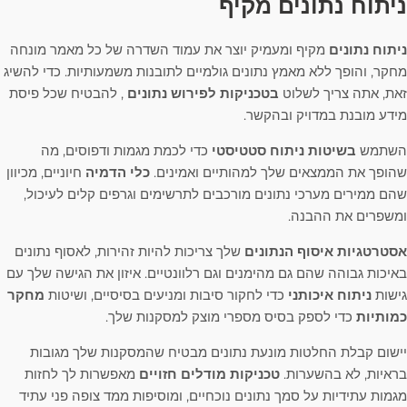
ניתוח נתונים מקיף
ניתוח נתונים
מקיף ומעמיק יוצר את עמוד השדרה של כל מאמר מונחה
מחקר, והופך ללא מאמץ נתונים גולמיים לתובנות משמעותיות. כדי להשיג
זאת, אתה צריך לשלוט
בטכניקות לפירוש נתונים
, להבטיח שכל פיסת
מידע מובנת במדויק ובהקשר.
השתמש
בשיטות ניתוח סטטיסטי
כדי לכמת מגמות ודפוסים, מה
שהופך את הממצאים שלך למהותיים ואמינים.
כלי הדמיה
חיוניים, מכיוון
שהם ממירים מערכי נתונים מורכבים לתרשימים וגרפים קלים לעיכול,
ומשפרים את ההבנה.
אסטרטגיות איסוף הנתונים
שלך צריכות להיות זהירות, לאסוף נתונים
באיכות גבוהה שהם גם מהימנים וגם רלוונטיים. איזון את הגישה שלך עם
גישות
ניתוח איכותני
כדי לחקור סיבות ומניעים בסיסיים, ושיטות
מחקר
כמותיות
כדי לספק בסיס מספרי מוצק למסקנות שלך.
יישום קבלת החלטות מונעת נתונים מבטיח שהמסקנות שלך מגובות
בראיות, לא בהשערות.
טכניקות מודלים חזויים
מאפשרות לך לחזות
מגמות עתידיות על סמך נתונים נוכחיים, ומוסיפות ממד צופה פני עתיד