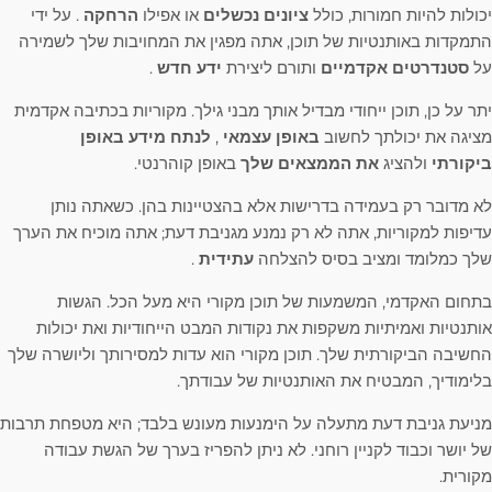
יכולות להיות חמורות, כולל
ציונים נכשלים
או אפילו
הרחקה
. על ידי
התמקדות באותנטיות של תוכן, אתה מפגין את המחויבות שלך לשמירה
על
סטנדרטים אקדמיים
ותורם ליצירת
ידע חדש
.
יתר על כן, תוכן ייחודי מבדיל אותך מבני גילך. מקוריות בכתיבה אקדמית
מציגה את יכולתך לחשוב
באופן עצמאי
,
לנתח מידע באופן
ביקורתי
ולהציג
את הממצאים שלך
באופן קוהרנטי.
לא מדובר רק בעמידה בדרישות אלא בהצטיינות בהן. כשאתה נותן
עדיפות למקוריות, אתה לא רק נמנע מגניבת דעת; אתה מוכיח את הערך
שלך כמלומד ומציב בסיס להצלחה
עתידית
.
בתחום האקדמי, המשמעות של תוכן מקורי היא מעל הכל. הגשות
אותנטיות ואמיתיות משקפות את נקודות המבט הייחודיות ואת יכולות
החשיבה הביקורתית שלך. תוכן מקורי הוא עדות למסירותך וליושרה שלך
בלימודיך, המבטיח את האותנטיות של עבודתך.
מניעת גניבת דעת מתעלה על הימנעות מעונש בלבד; היא מטפחת תרבות
של יושר וכבוד לקניין רוחני. לא ניתן להפריז בערך של הגשת עבודה
מקורית.