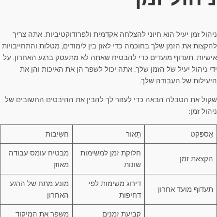
ניהול זמן יעיל הוא חיוני להצלחה אקדמית ולפרודוקטיביות. אתה צריך
להקצות את הזמן שלך בחוכמה כדי לאזן בין לימודים, מטלות והתחייבויות
אישיות. תעדוף מועדים כדי להבטיח שאתה לא מתעסק ברגע האחרון. על
ידי ניהול יעיל של הזמן שלך, אתה יכול לשפר הן את האיכות והן את
היעילות של העבודה שלך.
שקול את הטבלה הבאה כדי לעזור לך להבין את ההיבטים החשובים של
ניהול זמן:
אַספֶּקט
תֵאוּר
חֲשִׁיבוּת
חלוקת זמן למשימות
מבטיח עומס עבודה
הקצאת זמן
שונות
מאוזן
דירוג משימות לפי
מונע מתח של הרגע
תעדוף מועד אחרון
דחיפות
האחרון
קביעת זמנים
משפר את המיקוד