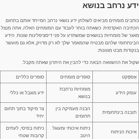
ידע נרחב בנושא
כותבים מומחים מביאים לשולחן ידע נושאי נרחב המייחד אותם בתחום
הכתיבה האקדמית. כשאתה בוחר לעבוד עם המומחים האלה, אתה מנצל
מאגר של מומחיות בנושאים שמשתרע על פני דיסציפלינות שונות. הידע
הבינתחומי שלהם מבטיח שהמאמר שלך לא רק מדויק, אלא גם מועשר
בנקודות מבט מגוונות.
שקול את ההשוואה הבאה כדי להבין את היתרון שאתה מקבל:
אַספֶּקט
סופרים מומחים
סופרים כלליים
מומחיות נרחבת
עומק הידע
ידע מוגבל או כללי
בנושא
הבנה מעמיקה בין
צר מיקוד בתוך תחום
תובנה בינתחומית
תחומים
יחיד
ניתוח איכותי ומעוגל
ניתוח בסיסי, לעתים
איכות הניתוח
היטב
קרובות שטחי