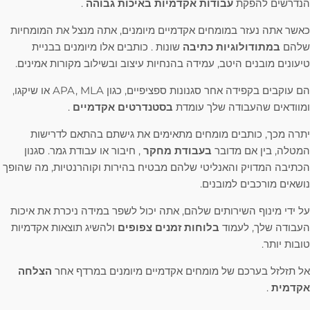
הנדרשים להפקת
עבודות אקדמיות באיכות גבוהה
.
כאשר אתה נעזר במומחים אקדמיים מיומנים, אתה מנצל את המומחיות
שלהם
במתודולוגיות כתיבה
שונות . כותבים אלו מיומנים בבניית
טיעונים מובנים היטב, עמידה בהנחיות עיצוב ובשילוב מקורות אמינים.
הם עוקבים בקפידה אחר סגנונות ספציפיים, כגון APA, MLA או שיקגו,
ומוודאים שהעבודה שלך עומדת
בסטנדרטים אקדמיים
.
יתרה מכך, כותבים מומחים מתאימים את גישתם בהתאם לדרישות
המטלה, בין אם מדובר
בעבודת מחקר
, חיבור או עבודת גמר. סגנון
הכתיבה המדויק והאנליטי שלהם מבטיח בהירות וקוהרנטיות, מה שהופך
נושאים מורכבים למובנים.
על ידי מינוף השירותים שלהם, אתה יכול לשפר במידה ניכרת את איכות
העבודה שלך, לעמוד
בלוחות זמנים צפופים
ולהשיג תוצאות אקדמיות
טובות יותר.
אל תזלזל בערכם של מומחים אקדמיים מיומנים במרדף אחר
הצלחה
אקדמית
.