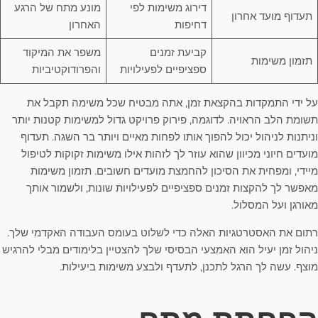
דירוג משימות לפי
מונע מתח של הרגע
תעדוף מועד אחרון
דחיפות
האחרון
קביעת זמנים
משפר את המיקוד
תזמון משימות
ספציפיים לפעילויות
והפרודוקטיביות
על ידי התמקדות בהקצאת זמן, אתה מבטיח שכל משימה תקבל את
תשומת הלב הראויה. לדוגמה, פירוק פרויקט גדול למשימות קטנות יותר
וניתנות לניהול יכול להפוך אותו לפחות מאיים ויותר בר השגה. תעדוף
מועדים חיוני מכיוון שהוא עוזר לך לזהות אילו משימות זקוקות לטיפול
מיידי, ומפחית את הסיכון להחמצת מועדים חשובים. תזמון משימות
מאפשר לך להקצות זמנים ספציפיים לפעילויות שונות, ולשמור אותך
מאורגן ועל המסלול.
רתום את האסטרטגיות האלה כדי לשלוט בעומס העבודה האקדמי שלך.
ניהול זמן יעיל הוא האמצעי הבסיסי שלך להצטיין בלימודים מבלי להרגיש
מוצף. עשה לך הרגל לתכנן, לתעדף ולבצע משימות ביעילות.