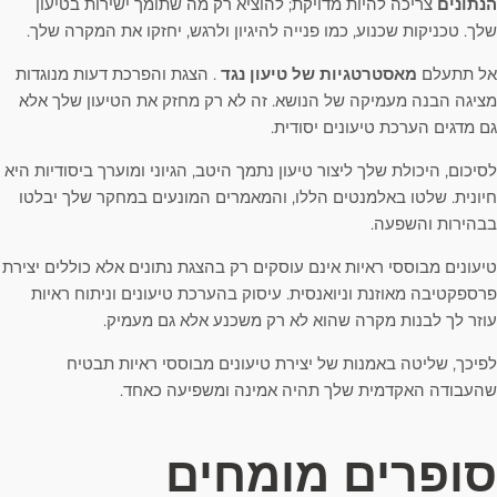
הנתונים
צריכה להיות מדויקת; להוציא רק מה שתומך ישירות בטיעון
שלך. טכניקות שכנוע, כמו פנייה להיגיון ולרגש, יחזקו את המקרה שלך.
אל תתעלם
מאסטרטגיות של טיעון נגד
. הצגת והפרכת דעות מנוגדות
מציגה הבנה מעמיקה של הנושא. זה לא רק מחזק את הטיעון שלך אלא
גם מדגים הערכת טיעונים יסודית.
לסיכום, היכולת שלך ליצור טיעון נתמך היטב, הגיוני ומוערך ביסודיות היא
חיונית. שלטו באלמנטים הללו, והמאמרים המונעים במחקר שלך יבלטו
בבהירות והשפעה.
טיעונים מבוססי ראיות אינם עוסקים רק בהצגת נתונים אלא כוללים יצירת
פרספקטיבה מאוזנת וניואנסית. עיסוק בהערכת טיעונים וניתוח ראיות
עוזר לך לבנות מקרה שהוא לא רק משכנע אלא גם מעמיק.
לפיכך, שליטה באמנות של יצירת טיעונים מבוססי ראיות תבטיח
שהעבודה האקדמית שלך תהיה אמינה ומשפיעה כאחד.
סופרים מומחים