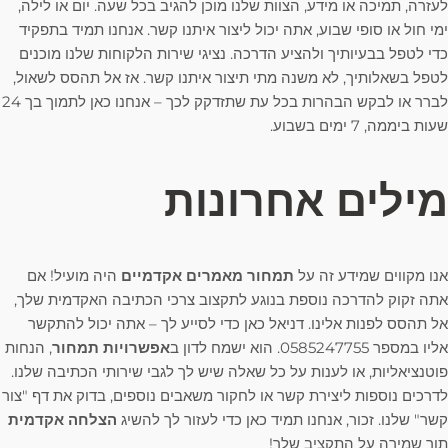
לעזרה, תמיכה או מידע, הצוות שלנו מוכן להגיב בכל שעה. יום או לילה,
ימי חול או סופי שבוע, אתה יכול ליצור איתנו קשר. אנחנו תמיד בתפקיד
כדי לטפל בבעיותיך ולהציע הדרכה. נציגי שירות הלקוחות שלנו מוכנים
לטפל בשאלותיך, לא משנה מתי תיצור איתנו קשר. אז אל תהסס לשאול,
לברר או לבקש הבהרות בכל עת שתזדקק לכך – אנחנו כאן לתמוך בך 24
שעות ביממה, 7 ימים בשבוע.
מילים אחרונות
אנו מקווים שמידע זה על
תמחור מאמרים אקדמיים
היה מועיל! אם
אתה זקוק להדרכה נוספת בנוגע לתקצוב צרכי הכתיבה האקדמית שלך,
אל תהסס לפנות אלינו. דניאל כאן כדי לסייע לך – אתה יכול להתקשר
אליו במספר 0585247755. הוא ישמח לדון ב
אפשרויות תמחור
, הנחות
פוטנציאליות, או לענות על כל שאלה שיש לך לגבי שירותי הכתיבה שלנו.
לדרכים נוספות ליצירת קשר או לחקור משאבים נוספים, בדוק את דף "צור
קשר" שלנו. זכור, אנחנו תמיד כאן כדי לעזור לך להשיג
הצלחה אקדמית
תוך שמירה על התקציב שלך!