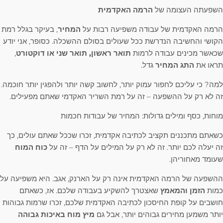
השפעתה העצומה של
הרמה האקדמית
הרמה האקדמית של עבודה משפיעה רבות על
המחיר
, בעיקר בגלל רמת
הקושי והחשיבה הנדרשת ככל שעולים בסולם ההשכלה. כסופר, אני יודע
שכאשר מכינים עבודה לרמות
תואר ראשון, תואר שני או דוקטורט
,
תראו את
התג המחיר
גדל.
למה? כי עליכם לחפור עמוק יותר, לחשוב קשה יותר ולהפגין יותר חוכמה.
זה לא רק על ההשפעה – זה על רמת השריר האקדמי שאתם מפעילים.
מוחות, כסף ומילים גדולות: המחיר של עבודות חכמות
כשאתם מתכננים תקציב לכתיבה אקדמית, זכרו שככל שאתם עולים, כך
זה יעלה לכם יותר. זה לא רק על המילים על הדף – זה על
כוח המוח
שעומד מאחוריהן.
ההשפעה של הרמה האקדמית אינה רק על הארנק, אגב. היא משפיעה על
כמות
הזמן והמאמץ
שאצטרך להשקיע בעבודה שלכם. אז, כשאתם
חושבים על קופת החיסכון לכתיבה האקדמית שלכם, זכרו שרמות גבוהות
יותר משמען מחירים גבוהים יותר, אבל גם
מיץ מוח באיכות גבוהה