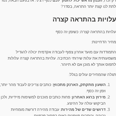
רק זכרו,
תכנון מראש יכול לחסוך לכם
כסף רציני. אז בפעם הבאה, נסו
לתת לנו קצת יותר התראה, בסדר?
עלויות בהתראה קצרה
עלויות בהתראה קצרה: כשזמן זה כסף
מחיר הדחיינות:
התמודדות עם מועד אחרון צפוף לעבודה אקדמית יכולה להגדיל
משמעותית את עלות שירותי הכתיבה. עלויות בהתראה קצרה עלולות
לתפוס אותך לא מוכן אם לא תיזהר.
תגלה שהמחירים עולים בגלל:
השעון מתקתק, הארנק מתכווץ
: כותבים צריכים לעבוד מהר יותר,
וזמן זה כסף.
מירוץ ברגע האחרון
: פחות כותבים מוכנים למשימות מיידיות, ולכן
הביקוש עולה על ההיצע.
דרושים שדים של מהירות
: עבודה מהירה דורשת מומחיות
גבוהה, וכותבים מיומנים באים במחיר פרמיום.