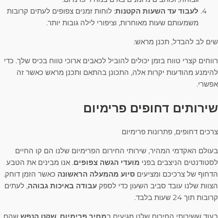
לעבוד עד השעות הקטנות
: לוחות זמנים צפופים לעתים קרובות
משמעותם שעות מאוחרות, וציפורי לילה גובות יותר.
שים לב להבדל, תכנן מראש:
רווחים קצרי טווח בזמן יכולים להוביל לכאבים ארוכי טווח בכיס שלך. כדי
להימנע מהודעות יקרות אלה, התכונן בהתאם ותכנן מראש כאשר זה
אפשרי.
שירותים דחופים פרימיום
צרכים דחופים, פתרונות פרימיום
בעולם האקדמי המהיר, שירותי החירום הפרימיום שלנו הם קו החיים
לסטודנטים הניצבים בפני
מועדי הגשה צפופים
. אנו מבינים את הטבע
הדחוף של צרכיכם ומציעים
סיוע מהמעלה הראשונה
כאשר הזמן דוחק.
הצוות שלנו עובד סביב השעון כדי לספק
עבודה באיכות גבוהה
, לעתים
קרובות תוך 24 שעות בלבד.
בעוד ששירותי החירום שלנו מגיעים ב
מחיר פרימיום
,
שקט הנפש
שהם