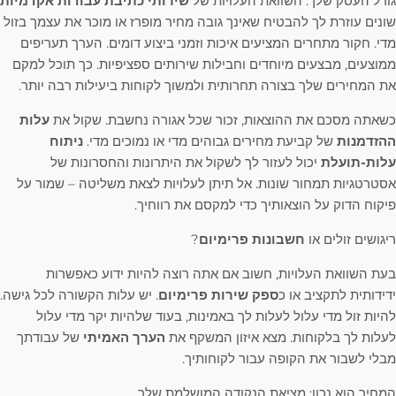
גורל העסק שלך. השוואת העלויות של
שירותי כתיבת עבודות אקדמיות
שונים עוזרת לך להבטיח שאינך גובה מחיר מופרז או מוכר את עצמך בזול
מדי. חקור מתחרים המציעים איכות וזמני ביצוע דומים. הערך תעריפים
ממוצעים, מבצעים מיוחדים וחבילות שירותים ספציפיות. כך תוכל למקם
את המחירים שלך בצורה תחרותית ולמשוך לקוחות ביעילות רבה יותר.
כשאתה מסכם את ההוצאות, זכור שכל אגורה נחשבת. שקול את
עלות
ההזדמנות
של קביעת מחירים גבוהים מדי או נמוכים מדי.
ניתוח
עלות-תועלת
יכול לעזור לך לשקול את היתרונות והחסרונות של
אסטרטגיות תמחור שונות. אל תיתן לעלויות לצאת משליטה – שמור על
פיקוח הדוק על הוצאותיך כדי למקסם את רווחיך.
ריגושים זולים או
חשבונות פרימיום
?
בעת השוואת העלויות, חשוב אם אתה רוצה להיות ידוע כאפשרות
ידידותית לתקציב או כ
ספק שירות פרימיום
. יש עלות הקשורה לכל גישה.
להיות זול מדי עלול לעלות לך באמינות, בעוד שלהיות יקר מדי עלול
לעלות לך בלקוחות. מצא איזון המשקף את
הערך האמיתי
של עבודתך
מבלי לשבור את הקופה עבור לקוחותיך.
המחיר הוא נכון: מציאת הנקודה המושלמת שלך