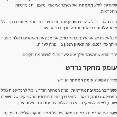
שתזדקק ל
ידע מתמחה
. ואל תשכח את אותן מיומנויות אנליטיות
מתקדמות.
הנה העניין: ככל שאתה מעמיק יותר, זה נהיה יותר ספציפי. וזה בדרך כלל
אומר
עלויות גבוהות יותר
עבורך. ככה זה עובד.
אבל אל תדאג. אני איתך. בתור כותב, אני מבין את האתגרים האלה. אעבוד
איתך כדי למצוא את
האיזון הנכון
בין עומק לעלות.
יחד, נוודא שהמאמר שלך יגיע ליעד מבלי לשבור את הקופה.
עומק מחקר נדרש
צלילה עמוקה:
עומק המחקר
הנדרש
כשמדובר ב
כתיבה אקדמית
, עומק המחקר הנדרש יכול להכריע את גורל
הפרויקט. ככותב, תצטרך לנווט דרך המים הרדודים והעמוקים של נושאים
שונים, לצלול לעומקי הידע כדי לעלות עם
תובנות בעלות ערך
.
שקול את הגורמים הבאים המשפיעים על מחיר מחקר הצלילה העמוקה