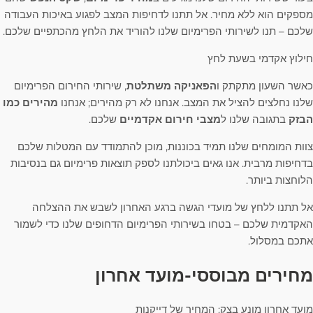
מספקים הוא ללא מחיר. אל תתנו לדחיפות המצב לפגוע באיכות העבודה
שלכם – תנו לשירותי הפרימיום שלנו להוריד את הלחץ מהכתפיים שלכם.
חילוץ אקדמי בשעת לחץ
כאשר השעון מתקתק ו
הפאניקה משתלטת
, שירותי החירום הפרימיום
שלנו נחלצים להציל את המצב. אנחנו לא רק מהירים; אנחנו
מהירים כמו
הבזק
בתגובה שלנו ל
מצבי חירום אקדמיים
שלכם.
צוות המומחים שלנו תמיד בכוננות, מוכן להתמודד עם המטלות שלכם
בדחיפות מרבית. אנו גאים ביכולתנו לספק תוצאות פרימיום גם בנסיבות
הלוחצות ביותר.
אל תתנו ללחץ של מועדי הגשה ברגע האחרון לשבש את ההצלחה
האקדמית שלכם – בטחו בשירותי הפרימיום הדחופים שלנו כדי לשמור
אתכם במסלול.
מחירים מבוססי-מועד אחרון
מועד אחרון מונע בצק: המחיר של דייקנות