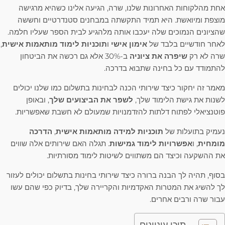
אחת מהלקוחות האחרונות שלנו, שרה, הגיעה אלינו כשהיא מרגישה
מוצפת ומיואשת. היא תמיד התקשתה במבחנים סטנדרטיים וחששה
שהציונים הנמוכים שלה יעכבו אותה מלהגיע לבית הספר שעליו חלמה.
לאחר חודשיים בלבד של
אימון אישי
ו
תוכניות לימוד מותאמות אישית
,
שרה לא רק
שיפרה את ציוניה
ב-30% אלא גם רכשה את הביטחון
להתמודד עם כל בחינה שתבוא בדרכה.
מאמר זה יחקור כיצד שירותי הכנה לבחינות בתשלום כמו שלנו יכולים
לשנות את גישת הלימוד שלך,
לשפר את הביצועים שלך
, ובאופן
פוטנציאלי לפתוח דלתות להזדמנויות שמעולם לא חשבת שאפשריות.
נעמיק בתועלות של
תוכניות למידה מותאמות אישית
,
הדרכה
מומחית
, ו
אפשרויות לימוד גמישות
. תגלה האם שירותים אלה שווים
את ההשקעה וכיצד הם משתווים לשיטות לימוד מסורתיות.
בסוף, תהיה לך הבנה ברורה כיצד שירותי בחינות בתשלום יכולים לעזור
לך להשיג את המטרות האקדמיות והקריירה שלך, בדיוק כפי שהם עשו
עבור שרה ורבים אחרים.