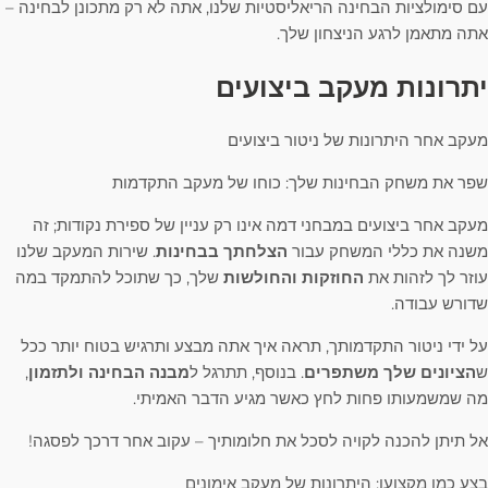
עם סימולציות הבחינה הריאליסטיות שלנו, אתה לא רק מתכונן לבחינה –
אתה מתאמן לרגע הניצחון שלך.
יתרונות מעקב ביצועים
מעקב אחר היתרונות של ניטור ביצועים
שפר את משחק הבחינות שלך: כוחו של מעקב התקדמות
מעקב אחר ביצועים במבחני דמה אינו רק עניין של ספירת נקודות; זה
משנה את כללי המשחק עבור
הצלחתך בבחינות
. שירות המעקב שלנו
עוזר לך לזהות את
החוזקות והחולשות
שלך, כך שתוכל להתמקד במה
שדורש עבודה.
על ידי ניטור התקדמותך, תראה איך אתה מבצע ותרגיש בטוח יותר ככל
ש
הציונים שלך משתפרים
. בנוסף, תתרגל ל
מבנה הבחינה ולתזמון
,
מה שמשמעותו פחות לחץ כאשר מגיע הדבר האמיתי.
אל תיתן להכנה לקויה לסכל את חלומותיך – עקוב אחר דרכך לפסגה!
בצע כמו מקצוען: היתרונות של מעקב אימונים