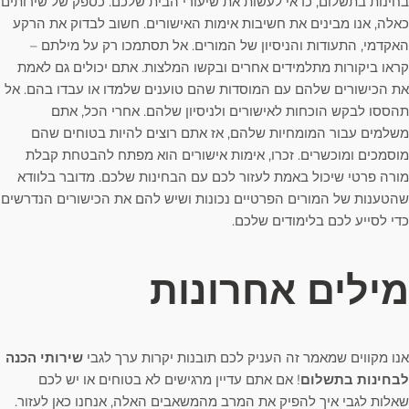
בחינות בתשלום, כדאי לעשות את שיעורי הבית שלכם. כספק של שירותים
כאלה, אנו מבינים את חשיבות אימות האישורים. חשוב לבדוק את הרקע
האקדמי, התעודות והניסיון של המורים. אל תסתמכו רק על מילתם –
קראו ביקורות מתלמידים אחרים ובקשו המלצות. אתם יכולים גם לאמת
את הכישורים שלהם עם המוסדות שהם טוענים שלמדו או עבדו בהם. אל
תהססו לבקש הוכחות לאישורים ולניסיון שלהם. אחרי הכל, אתם
משלמים עבור המומחיות שלהם, אז אתם רוצים להיות בטוחים שהם
מוסמכים ומוכשרים. זכרו, אימות אישורים הוא מפתח להבטחת קבלת
מורה פרטי שיכול באמת לעזור לכם עם הבחינות שלכם. מדובר בלוודא
שהטענות של המורים הפרטיים נכונות ושיש להם את הכישורים הנדרשים
כדי לסייע לכם בלימודים שלכם.
מילים אחרונות
אנו מקווים שמאמר זה העניק לכם תובנות יקרות ערך לגבי
שירותי הכנה
לבחינות בתשלום
! אם אתם עדיין מרגישים לא בטוחים או יש לכם
שאלות לגבי איך להפיק את המרב מהמשאבים האלה, אנחנו כאן לעזור.