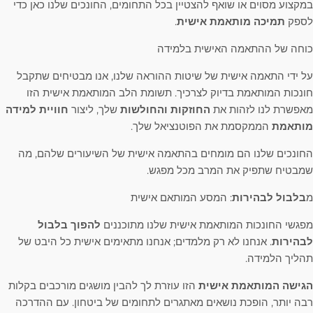
במקצוע מסוים או שואף להצטיין בכל התחומים, החונכים שלנו כאן כדי
לספק
תמיכה מותאמת אישית
.
כוחה של ההתאמה האישית בלמידה
על ידי התאמה אישית של שיטות ההוראה שלנו, אנו מבטיחים שתקבל
חונכות המותאמת בדיוק לצרכיך. תשומת הלב המותאמת אישית הזו
מאפשרת לנו לזהות את
החוזקות והחולשות
שלך, ליצור
חוויית למידה
מותאמת
הממקסמת את הפוטנציאל שלך.
החונכים שלנו הם מומחים בהתאמה אישית של השיעורים שלהם, מה
שמבטיח שתפיק את המרב מכל מפגש.
מ
בלבול לבהירות
: המסע המותאם אישית
מפגשי החונכות המותאמת אישית שלנו מתוכננים
להפוך בלבול
לבהירות
. אנחנו לא רק מלמדים; אנחנו מתאימים אישית כל היבט של
תהליך הלמידה.
הגישה המותאמת אישית
הזו עוזרת לך להבין מושגים מורכבים בקלות
רבה יותר, הופכת נושאים מאתגרים לתחומים של ביטחון. עם ההדרכה