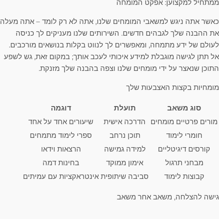
ממתחיל למקצוען: אפקט המומחה
כאשר אתה ניגש למשאבי המומחים שלנו, אתה לא רק לומד – אתה מעלה
את ההבנה שלך לגבהים חדשים. השירותים שלנו מעניקים לך כניסה
לעולם של ידע מתמחה, ומאפשרים לך לנווט בקלות בנושאים מורכבים.
אל תתן לגישה מוגבלת למידע איכותי לעכב אותך; במקום זאת, גש לשפע
התוכן שנאצר על ידי מומחים שלנו וצפה בהבנה שלך מזנקת.
מומחיות בקצות האצבעות שלך
סוג משאב
תועלת
דוגמה
מורים פרטיים מומחים
הדרכה אישית
שיעורים אחד על אחד
חומרי לימוד
תוכן נרחב
ספרי לימוד מתמחים
קורסים דיגיטליים
למידה גמישה
הרצאות וידאו
מבחני תרגול
אימון ממוקד
בחינות דמה
קבוצות לימוד
סביבה שיתופית
אינטראקציות עם עמיתים
גישה להצלחה, משאב אחר משאב