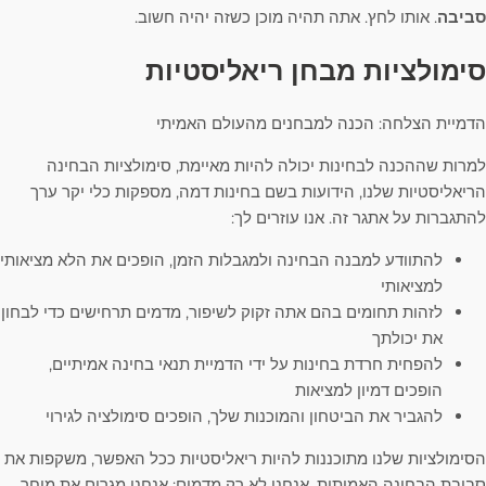
סביבה
. אותו לחץ. אתה תהיה מוכן כשזה יהיה חשוב.
סימולציות מבחן ריאליסטיות
הדמיית הצלחה: הכנה למבחנים מהעולם האמיתי
למרות שההכנה לבחינות יכולה להיות מאיימת, סימולציות הבחינה
הריאליסטיות שלנו, הידועות בשם בחינות דמה, מספקות כלי יקר ערך
להתגברות על אתגר זה. אנו עוזרים לך:
להתוודע למבנה הבחינה ולמגבלות הזמן, הופכים את הלא מציאותי
למציאותי
לזהות תחומים בהם אתה זקוק לשיפור, מדמים תרחישים כדי לבחון
את יכולתך
להפחית חרדת בחינות על ידי הדמיית תנאי בחינה אמיתיים,
הופכים דמיון למציאות
להגביר את הביטחון והמוכנות שלך, הופכים סימולציה לגירוי
הסימולציות שלנו מתוכננות להיות ריאליסטיות ככל האפשר, משקפות את
סביבת הבחינה האמיתית. אנחנו לא רק מדמים; אנחנו מגרים את מוחך