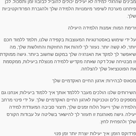
מבינים שהרגלי למידה לא יעילים יכולים להוביל לבזבוז זמן ותסכול. לכן
פיתחנו מערכת לשיפור מיומנויות הלמידה שלך ולהגברת הפרודוקטיביות
שלך.
זרימת המוח: אמנות הלמידה היעילה
על ידי שימוש באסטרטגיות המעוצבות בקפידה שלנו, תלמד ללמוד חכם
יותר, לא קשה יותר. נעזור לך לזהות את החוזקות והחולשות שלך, מה
שיאפשר לך למקד את האנרגיה שלך במקום שחשוב ביותר. גישה ממוקדת
זו מבטיחה שכל דקה שאתה מקדיש ללמידה מנוצלת ביעילות, ממקסמת
את הפוטנציאל שלך להצלחה.
מכאוס לבהירות: ארגון החיים האקדמיים שלך
השירותים שלנו הולכים מעבר לללמד אותך איך ללמוד ביעילות; אנחנו גם
מספקים כלים וטכניקות לארגון החיים האקדמיים שלך. על ידי פינוי מרחב
הלמידה שלך וייעול הלוח זמנים שלך, תיצור סביבה המעודדת למידה
יעילה. גישה מאורגנת זו תעזור לך להישאר בשליטה על עבודות הקורס
שלך ולהפחית לחץ.
פרדוקס הזמן: איך יעילות יוצרת יותר זמן פנוי