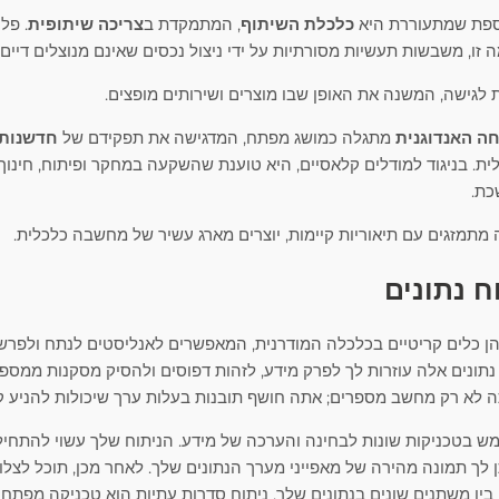
וספת שמתעוררת היא
כלכלת השיתוף
, המתמקדת ב
צריכה שיתופית
 לגישה, המשנה את האופן שבו מוצרים ושירותים מופצים.
ה האנדוגנית
מתגלה כמושג מפתח, המדגישה את תפקידם של
חדשנות
. בניגוד למודלים קלאסיים, היא טוענת שהשקעה במחקר ופיתוח, חינוך, ו
כת.
 מתמזגים עם תיאוריות קיימות, יוצרים מארג עשיר של מחשבה כלכלית.
ח נתונים
 הן כלים קריטיים בכלכלה המודרנית, המאפשרים לאנליסטים לנתח ולפרש 
 נתונים אלה עוזרות לך לפרק מידע, לזהות דפוסים ולהסיק מסקנות ממספר
ה לא רק מחשב מספרים; אתה חושף תובנות בעלות ערך שיכולות להניע 
מש בטכניקות שונות לבחינה והערכה של מידע. הניתוח שלך עשוי להתחי
 לך תמונה מהירה של מאפייני מערך הנתונים שלך. לאחר מכן, תוכל לצלול
בין משתנים שונים בנתונים שלך. ניתוח סדרות עתיות הוא טכניקה מפתח 