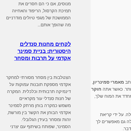
מנוסים, אם כי הם חסרים את
תמיכת הקרסול, הריפוד והאחיזה
הממושכת של מגפי טיולים מודרניים
מה שהופך אותם…
לקחים מחנות סנדלים
היסטורית: בניית סמינר
אקדמי על תרבות ומסחר
הצטלבות בין מסחר מסורתי למחקר
ותב
מאמרי סמינריון
,
אקדמי מספקת תובנות עמוקות על
ותר. כאשר אתה
חוקר
דינמיקה תרבותית וכלכלית. המקרה
מחדד את המוח שלך,
של חנות סנדלי עור מקראיים
משמש כמקרה בוחן מרתק לסמינר
אקדמי הבוחן את הקשר בין מורשת,
ה. על ידי קריאת
זהות ומסחר בעידן הגלובלי.
לה גם מאפשרים לך
הסמינר, שפותח בשיתוף עם יצרני
בר.