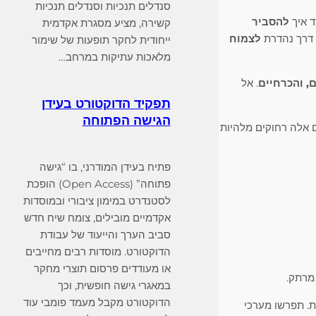
סנדלים תנכיות וסנדלים תנכיות
ד איך
להסביר
קשירה, מציע מסגרת אקדמית
 דרך נהדרת
לצמוח
ייחודית לחקר תופעות של שימור
מלאכות עתיקות במרחב…
ם, והכרחיים
. אל
תפקיד הדוקטורט בעידן
הגישה הפתוחה
ם אלה רחוקים מלהיות
פתיח בעידן המודרני, בו “גישה
פתוחה” (Open Access) הופכת
לסטנדרט במימון ציבורי ובמוסדות
אקדמיים מובילים, צומח שיח חדש
סביב הערך והייעוד של עבודת
הדוקטורט. מוסדות רבים מחייבים
או מעודדים פרסום תוצרי מחקר
 מרתק.
במאגרי גישה חופשית, וכך
הדוקטורט מקבל מעמד פומבי עוד
. תפרשו מערכי