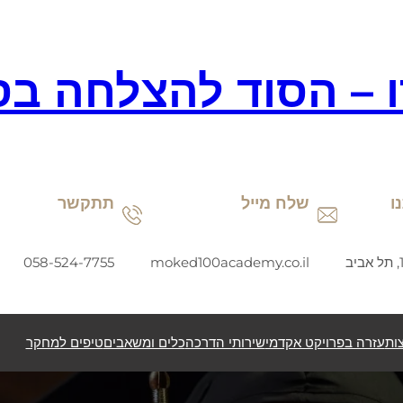
ו – הסוד להצלחה בס
ו
שלח מייל
תתקשר
058-524-7755
moked100academy.co.il
ות
עזרה בפרויקט אקדמי
שירותי הדרכה
כלים ומשאבים
טיפים למחקר