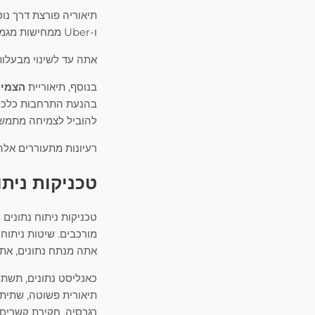
תיאוריה פורצת דרך נ
ו-Uber ממחישות מגמה זו, משבשות תעשיות מסורתיות על ידי ניצול נכסים שאינם מנוצלים דיים.
אתה עד לשינוי מבעלות
בנוסף, תיאוריית
הצמיח
בהנעת התרחבות כלכלית
להוביל לצמיחה מתמש
רעיונות מתעוררים אלה
טכניקות ניתו
טכניקות ניתוח נתונים
מורכבים. שיטות ניתוח
אתה מנתח נתונים, את
כאנליסט נתונים, תשת
תיאורית פשוטה, שתיתן
רגרסיה, חקירת קשרים 