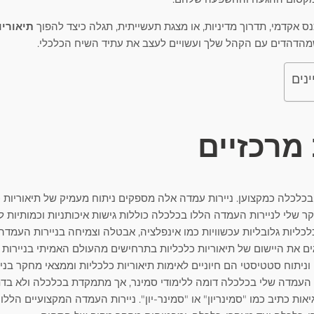
נס אקדמי, תדרוך מדיניות, או מצגת תעשייתית, תגלה כיצד להפוך
תיאוריו
הדהדים עם הקהל שלך ועשויים לעצב את עתיד השיח הכלכלי.
ינים
 מרכזיים
בכלכלה כמקצוען. ניירות עמדה אלה מספקים ניתוח מעמיק של תיאוריות כל
שלי לניירות העמדה הללו בכלכלה כוללות גישות איכותניות וכמותיות לני
כלכליות גלובליות עכשוויות כמו אינפלציה, אבטלה וצמיחה בניירות העמד
ם את היישום של תיאוריות כלכליות בתרחישים מהעולם האמיתי בניירות
 וניתוח סטטיסטי הם חיוניים לאימות תיאוריות כלכליות וממצאי מחקר בנ
 העמדה שלי בכלכלה דומה ללימודי סמינר, אך מתמקדת בכלכלה ולא בדת. 
ות כתיב כמו "סמינריון" או "סמינר-יון". ניירות העמדה המקצועיים הללו