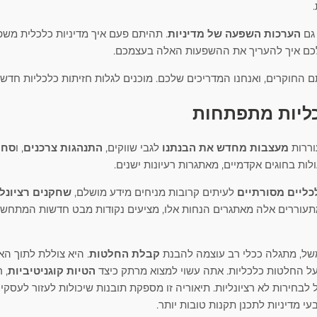
 גם
הערכות השפעה של מדיניות
. תהיתם פעם איך מדיניות כלכלית מש
לכם איך להעריך את ההשפעות האלה בעצמכם.
 החוקרים, ואנחנו המדריכים שלכם. מוכנים לגלות חזיתות כלכליות חדשו
כליות מתפתחות
וררות
מעצבות מחדש את הבנתנו
לגבי שווקים,
התנהגות צרכנים
, ו
סחר
לות בחוגים אקדמיים, מאתגרות רעיונות ישנים.
כליים מסורתיים
לעיתים קרובות מניחים מידע מושלם,
שחקנים רציונלי
תעוררים אלה מאתגרים הנחות אלו, מציעים נקודות מבט חדשות המתחשב
של, מתגלה ככלי רב עוצמה להבנת
קבלת החלטות
. היא צוללת לתוך הא
על החלטות כלכליות. אתה עשוי למצוא מרתק כיצד
הטיות קוגניטיביות
, 
 לבחירות לא רציונליות. תיאוריה זו מספקת תובנות שיכולות לעזור לעסק
עי מדיניות לתכנן תקנות טובות יותר.