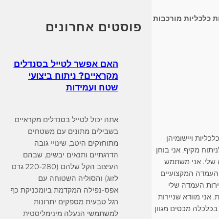
c
ת כלכליות מורכבות
h
פוסטים אחרונים
האם אפשר לטייל בסנדלים
מקראיים? ניתוח ביצועי
שטח ועמידות
אתה יכול לטייל בסנדלים מקראיים
בשבילים מתונים עם משטחים
כליות ויישומיהן
מתוחזקים היטב, שינויי גובה
תוח מקיף. אני בוחן
הדרגתיים ותנאים יבשים, שבהם
ה שלי. אני משתמש
העיצוב הקל שלהם (220-280 גרם
 העמדה המקצועיים
לזוג) והסוליה השטוחה עם
יירות העמדה שלי
אפס-נפילה המקדמת ביומכניקת כף
אני מוודא שניירות
רגל טבעית מספקים יתרונות
 בכלכלה מכסים מגוון
למשתמשי הנעלה מינימליסטית