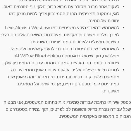
לעקוב אחר מבנה מסודר עם מבוא ברור, חלקי גוף הזורמים באופן
לוגי, ומסקנה תמציתית. מבנה הסמינריון צריך להיות מוצק כמו
יסודות של סמינר.
להשתמש במאגרי מידע משפטיים כמו Westlaw ו-LexisNexis
לצורך מלגות משפטיות מקיפות ומעודכנות. משאבים אלה הם בעלי
חשיבות סמינלית לעבודות סמינריוניות במשפטים.
להשתמש בשיטות ציטוט נכונות כדי להעניק אמינות ולהימנע
מפלגיאט, תוך שימוש בסגנונות כמו Bluebook או ALWD.
ציטוטים נכונים הם הזרעים שמהם צומחת עבודת הסמינריון שלך.
לסנתז מידע ביעילות על ידי ארגון הערות באופן תמטי ועריכה
מתמשכת לשם קוהרנטיות ובהירות. סינתזה זו דומה לאופן שבו
סמינריסט לומד טקסטים דתיים, אך מיושמת על מסמכים
משפטיים.
כספק שירותי כתיבת עבודות סמינריוניות בתחום המשפטים, אני מבטיח
שכל עבודה נוצרת בדיוק ותשומת לב לפרטים, תוך עמידה בסטנדרטים
הגבוהים המצופים באקדמיה המשפטית.