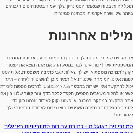
תוכל להיות בטוח שמאמר הסמינריון שלך יעמוד בסטנדרטים הגבוהים
ביותר של יושרה אקדמית, מבחינה סמינרית.
מילים אחרונות
אנו מקווים שמדריך זה נתן לך ביטחון בהתמודדות עם
עבודת הסמינר
המשפטית
שלך! זכור, אינך לבד במסע הזה. אם אתה מוצא את עצמך
זקוק ל
תמיכה נוספת
או יש לך שאלות לגבי
כתיבה משפטית
, אל תהסס
לפנות אלינו. המומחה שלנו, דניאל, תמיד מוכן להושיט יד לעזרה – אתה
יכול להתקשר אליו ישירות במספר 0585247755. לדרכים נוספות ליצירת
קשר או לחקור משאבים נוספים, הקפד לבקר ב
דף צור קשר
שלנו. בין אם
אתה מתקשה במחקר, במבנה, או פשוט זקוק לעידוד, אנחנו כאן כדי
לתמוך בהצלחתך בכתיבה משפטית. בואו נגרום לעבודת הסמינר שלך
לזהור יחד!
סמינריונים באנגלית – כתיבת עבודות סמינריוניות באנגלית