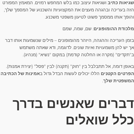
שגיאות כתיב
ושגיאות עיצוב כמו בלש המחפש רמזים. המאמץ המפורט
הזה בעריכה ובהגהה מעצים את המקצועיות והשכנוע של המסמך שלך,
והופך אותו ממסמך פשוט לטיעון משפטי משכנע.
מלכודת ההומופונים
: שם, שמה, שמם
בזמן העריכה וההגהה, היזהר מהומופונים – מילים שנשמעות אותו דבר
אך יש להן משמעויות ואיות שונים. לדוגמה, ודא שאתה משתמש
ב"תקדים" (מקרה או החלטה קודמת) במקום "נשיא" (מנהיג).
באופן דומה, אל תתבלבל בין "חוק" (תקנה) לבין "פסל" (יצירת אמנות).
הפרטים הקטנים
הללו יכולים לעשות הבדל גדול ב
אמינות של הכתיבה
המשפטית שלך
.
דברים שאנשים בדרך
כלל שואלים