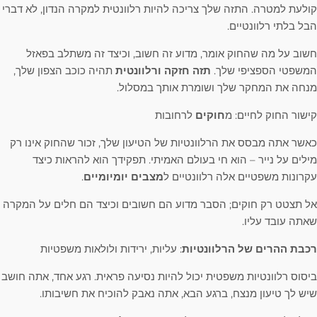
קולעת למטרה. התזה שלך צריכה להיות רלוונטית למקרה הנדון, לא דברי
הבל בלתי רלוונטיים.
חשוב על מה שהחוק אומר, מדוע זה חשוב, וכיצד זה משתלב בפאזל
המשפטי הספציפי שלך.
תזה חזקה ורלוונטית
תהיה כוכב הצפון שלך,
מנחה את המחקר שלך ושומרת אותך במסלול.
קישור החוק לחיים: מ
חוקים
לרחובות
כאשר אתה מבסס את הרלוונטיות של הטיעון שלך, זכור שהחוק אינו רק
מילים על נייר – הוא חי בעולם האמיתי. תפקידך הוא להראות כיצד
עקרונות משפטיים אלה רלוונטיים ל
מצבים יומיומיים
.
אל תצטט רק חוקים; הסבר מדוע הם חשובים וכיצד הם חלים על המקרה
שאתה עובד עליו.
רכבת ההרים של הרלוונטיות
: עליות, ירידות ולולאות משפטיות
ביסוס רלוונטיות משפטית יכול להיות נסיעה פראית. רגע אחד, אתה חושב
שיש לך טיעון מנצח, ברגע הבא, אתה נאבק להוכיח את חשיבותו.