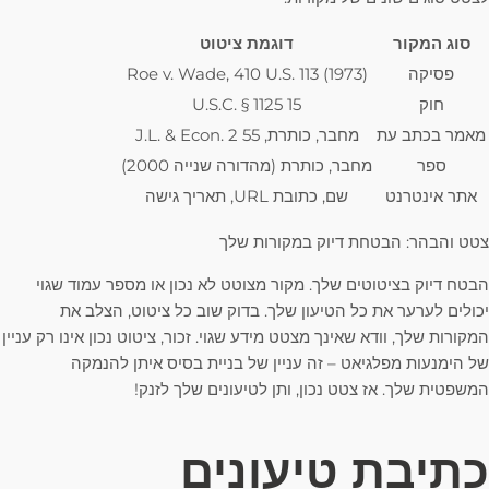
סוג המקור
דוגמת ציטוט
פסיקה
Roe v. Wade, 410 U.S. 113 (1973)
חוק
15 U.S.C. § 1125
מאמר בכתב עת
מחבר, כותרת, 55 J.L. & Econ. 2
ספר
מחבר, כותרת (מהדורה שנייה 2000)
אתר אינטרנט
שם, כתובת URL, תאריך גישה
צטט והבהר: הבטחת דיוק במקורות שלך
הבטח דיוק בציטוטים שלך. מקור מצוטט לא נכון או מספר עמוד שגוי
יכולים לערער את כל הטיעון שלך. בדוק שוב כל ציטוט, הצלב את
המקורות שלך, וודא שאינך מצטט מידע שגוי. זכור, ציטוט נכון אינו רק עניין
של הימנעות מפלגיאט – זה עניין של בניית בסיס איתן להנמקה
המשפטית שלך. אז צטט נכון, ותן לטיעונים שלך לזנק!
כתיבת טיעונים