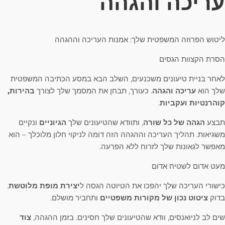
עריכה והגהה
ליטוש הפרוזה המשפטית שלך: אמנות העריכה וההגהה
הסרת הקצוות הגסים
לאחר בניית טיעונים משכנעים, השלב הבא במסע הכתיבה המשפטית
שלך הוא
עריכה והגהה
. כעורך, תבחן את המסמך שלך לצורך
בהירות,
קוהרנטיות ועקביות
.
תבצע
הגהה של כל שורה
, ותוודא שהטיעונים שלך
הגיוניים
ונקיים
משגיאות. תהליך העריכה וההגהה הזה דומה לניקוי חלון מלוכלך – הוא
מאפשר לגאונות שלך לזרוח ללא הפרעה.
מעט אדום לשטיח אדום
כישורי העריכה שלך יהפכו את הטיוטה הגסה ל
יצירת מופת מלוטשת
.
בדוק
ציטוט נכון של מקורות משפטיים
ותחביר מושלם.
שים לב לניואנסים, וודא שהטיעונים שלך חסינים. בזמן ההגהה,
צוד