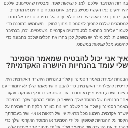
בהירות הכתיבה שלכם ולמנוע שגיאות שפה, ומבטיח שהטיעונים שלכם
יהיו חזקים כמו הקשת פטיש. בין אם אתם מנסחים חוזים או מחברים
מקרי בוחן, כלים אלה יעזרו לכם לאכוף הרגלי כתיבה טובים. אל תתנו
למסמכים שלכם להפוך למסמכים מחוץ לחוק – השתמשו בתוכנה כדי
לשמור עליהם בהתאם לסטנדרטים אקדמיים ומשפטיים. זכרו, בכתיבה
משפטית, לכל מילה יש משקל, לכן בחרו את הכלים שלכם בתבונה כדי
להימנע מכל שגיאות במשפט.
איך אני יכול להבטיח שמאמר הסמינר
שלי עומד בהנחיות היושרה האקדמית?
הבטחת עמידת מאמר הסמינריון שלך בהנחיות היושרה האקדמית היא
קריטית להצלחתך האקדמית. כדי להבטיח שהמאמר שלך לא יתמודד עם
בעיות יושרה, תמיד ציין מקורות כראוי, השתמש בבודקי העתקה, ועקוב
אחר ההנחיות של המוסד שלך. הישאר כן ויסודי במחקר שלך. בכתיבת
מאמר הסמינריון שלך, זכור לשלב רעיונות בצורה חלקה תוך שמירה על
יושרה אקדמית. הימנע מכל מראית עין של רמאות או אי-יושר בעבודתך.
הקפד על ההנחיות שסופקו על ידי הסמינר או המוסד האקדמי שלך כדי
להבטיח את היושרה של המאמר שלך. על ידי מעקב אחר צעדים אלה,