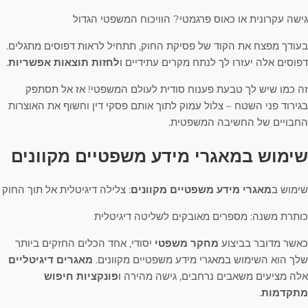
גישה עקרונית או כאוס פרגמטי? הוויכוח המשפטי הגדול
בעודך מפצח את הקוד של פסיקת החוק, תתחיל לראות דפוסים מתגלים.
דפוסים אלה יעזרו לך לנתח מקרים עתידיים ו
לחזות תוצאות אפשריות
.
זה כמו שיש לך טבעת פענוח סודית לעולם המשפטי! אז אל תסתפק
בגירוד פני השטח – צלול עמוק לתוך אותם פסקי דין וחשוף את האוצרות
החבויים של החשיבה המשפטית.
שימוש במאגרי מידע משפטיים מקוונים
שימוש ב
מאגרי מידע משפטיים מקוונים
: צלילה דיגיטלית אל תוך החוק
כותרת משנה: מספרים מאובקים לשליטה דיגיטלית
כאשר מדובר בביצוע
מחקר משפטי
יסודי, אחד הכלים החזקים ביותר
שלך הוא השימוש במאגרי מידע משפטיים מקוונים.
מאגרים דיגיטליים
אלה מציעים משאבים נרחבים, גישה מהירה ו
פונקציות חיפוש
מתקדמות
.