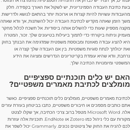
עמודים, אך תמיד יש לבדוק את ההנחיות הספציפיות מהמרצה או המוסד.
בעת כתיבת העבודה הסמינריונית, יש לשקול את האורך בקפידה. חלק
מהעבודות עשויות להיות קצרות או ארוכות יותר בהתאם לנושא ולדרישות.
משך הזמן שאתה מקדיש לכתיבת העבודה יכול להשתנות, אך וודא שאתה
מקצה מספיק שעות כדי להשלים אותה ביסודיות. אל תשכח לכלול מחקר
מעמיק וניתוח ביקורתי כדי לתמוך ביעילות בטיעונים שלך. זכור, המטרה
היא להציג עבודה מאוזנת ומבוססת משפטית שמדגימה את הבנתך בחוק
ואת יכולתך לנתח סוגיות משפטיות. בין אם העבודה שלך קצרה או
נרחבת, וודא שהיא עומדת בקריטריונים הנדרשים ומציגה את הידע
המשפטי ומיומנויות הכתיבה שלך.
האם יש כלים תוכנתיים ספציפיים
מומלצים לכתיבת מאמרים משפטיים?
לכתיבת מאמרים משפטיים, מומלצים כלים תוכנתיים ספציפיים. כאשר
אתם כותבים מסמכים או חיבורים משפטיים, כתבו בביטחון בעזרת עזרים
אלה. Microsoft Word מטפל ברוב צרכי הכתיבה, אך שקלו לצטט
מקורות עם כלי ניהול כמו Zotero או EndNote. תוכניות אלה עוזרות
לכם להניח את החוק של ציטוטים נכונים. Grammarly יכול לשפר את