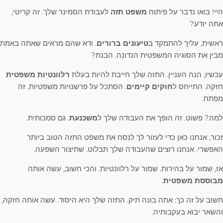
היי! בואו נדבר על פיתוח
משפט תזה
לעבודת הסמינר שלך. זה קריטי,
אתה יודע?
ראשית, עליך להתמקד ב
טיעונים ברורים
. ודא שהם מראים שאתה באמת
מבין את הסוגיה המשפטית הנדונה. הבנת?
עכשיו, הנה העניין. התזה שלך חייבת להיות בעלת
רלוונטיות משפטית
חזקה. התייחס ל
חוקים קיימים
. הסתכל על פרשנויות משפטיות. זה
מפתח.
למה? פשוט. זה הופך את העבודה שלך ל
משכנעת
. גם סמכותית.
זכור, אנחנו כאן כדי לעזור לך לנסח את משפט התזה הטוב ביותר
האפשרי. אנחנו רוצים שהעבודה שלך תבלוט. שתיצור השפעה.
אז, שמור על בהירות. שמור על רלוונטיות. והכי חשוב, עשה אותה
מבוססת משפטית
.
חשוב על זה כך: אתה בונה תיק. התזה שלך היא היסוד. עשה אותה חזקה,
והשאר יבוא בעקבותיה.