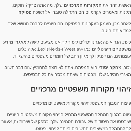
ראשית, זהה את
המקורות המרכזיים
שלך. מה אתה צריך? חוקים,
תקנות ומאמרים אקדמיים הם התחלה טובה. אל תשכח
פסיקה
.
לאחר מכן, העמק בעקרונות הפסיקה. הם חיוניים להבנת הנושא שלך.
למד אותם היטב.
כעת, הנה איפה אנחנו יכולים לעזור לך. אנו מציעים גישה ל
מאגרי מידע
משפטיים דיגיטליים
כמו Westlaw ו-LexisNexis. אלה כלים
עוצמתים. הם יעניקו לך מגוון רחב של חומרים משפטיים בהישג יד.
זכור,
מחקר יסודי
הוא המפתח. אתה לא רוצה להחמיץ שום דבר חשוב.
מאגרי המידע שלנו מבטיחים שאתה מכסה את כל הבסיסים.
זיהוי מקורות משפטיים מרכזיים
פיצוח המבוך המשפטי: זיהוי מקורות משפטיים מרכזיים
ניווט במבוך המחקר המשפטי מתחיל בזיהוי מקורות משפטיים חיוניים
שיבססו את היסודות של עבודת הסמינר שלך. כספק של שירות זה, אעזור
לך להתמקד במשאבים החשובים ביותר לזיהוי וציטוט: