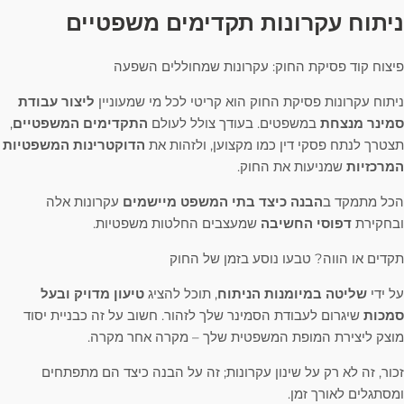
ניתוח עקרונות תקדימים משפטיים
פיצוח קוד פסיקת החוק: עקרונות שמחוללים השפעה
ניתוח עקרונות פסיקת החוק הוא קריטי לכל מי שמעוניין
ליצור עבודת
סמינר מנצחת
במשפטים. בעודך צולל לעולם
התקדימים המשפטיים
,
תצטרך לנתח פסקי דין כמו מקצוען, ולזהות את
הדוקטרינות המשפטיות
המרכזיות
שמניעות את החוק.
הכל מתמקד ב
הבנה כיצד בתי המשפט מיישמים
עקרונות אלה
ובחקירת
דפוסי החשיבה
שמעצבים החלטות משפטיות.
תקדים או הווה? טבעו נוסע בזמן של החוק
על ידי
שליטה במיומנות הניתוח
, תוכל להציג
טיעון מדויק ובעל
סמכות
שיגרום לעבודת הסמינר שלך לזהור. חשוב על זה כבניית יסוד
מוצק ליצירת המופת המשפטית שלך – מקרה אחר מקרה.
זכור, זה לא רק על שינון עקרונות; זה על הבנה כיצד הם מתפתחים
ומסתגלים לאורך זמן.