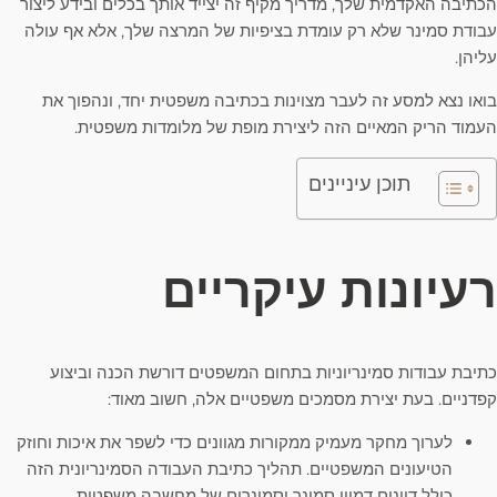
הכתיבה האקדמית שלך, מדריך מקיף זה יצייד אותך בכלים ובידע ליצור
עבודת סמינר שלא רק עומדת בציפיות של המרצה שלך, אלא אף עולה
עליהן.
בואו נצא למסע זה לעבר מצוינות בכתיבה משפטית יחד, ונהפוך את
העמוד הריק המאיים הזה ליצירת מופת של מלומדות משפטית.
תוכן עיניינים
רעיונות עיקריים
כתיבת עבודות סמינריוניות בתחום המשפטים דורשת הכנה וביצוע
קפדניים. בעת יצירת מסמכים משפטיים אלה, חשוב מאוד:
לערוך מחקר מעמיק ממקורות מגוונים כדי לשפר את איכות וחוזק
הטיעונים המשפטיים. תהליך כתיבת העבודה הסמינריונית הזה
כולל דיונים דמויי סמינר וסמינרים של מחשבה משפטית.