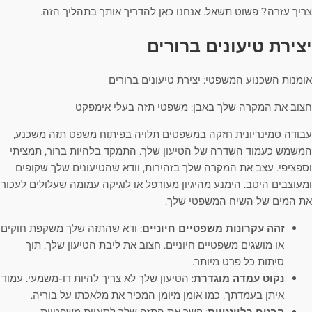
צריך עזרה? פשוט תשאל. אנחנו כאן להדריך אותך בתהליך הזה.
יצירת טיעונים ברורים
אומנות השכנוע המשפטי: יצירת טיעונים ברורים
חצוב את המקרה שלך באבן: משפטי תזה בעלי אימפקט
עבודה סמינריונית חזקה במשפטים תלויה בפיתוח משפט תזה משכנע,
המשמש כעמוד השדרה של הטיעון שלך. התמקד בלהיות ברור, תמציתי
וספציפי. עצב את המקרה שלך בזהירות, וודא שהטיעונים שלך שקופים
ומעוצבים היטב. הימנע מהיגיון מעורפל או לוגיקה עמומה שעלולים לעכור
את המים של השיח המשפטי שלך.
זהה עקרונות משפטיים חיוניים
: ודא שהתזה שלך משקפת חוקים
או מושגים משפטיים חיוניים. חצוב את ליבת הטיעון שלך, תוך
סיתות כל פרט מיותר.
נקוט עמדה מוגדרת
: הטיעון שלך לא צריך להיות דו-משמעי. עמוד
איתן בעמדתך, כמו אומן מיומן המכיר את מלאכתו על בוריה.
הבטח רלוונטיות
: קשר את התזה שלך לסוגיות משפטיות