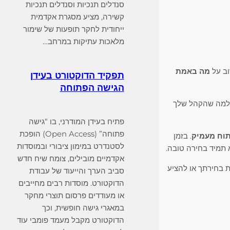
סנדלים תנכיות וסנדלים תנכיות
קשירה, מציע מסגרת אקדמית
ייחודית לחקר תופעות של שימור
מלאכות עתיקות במרחב…
וב על
מה באמת
תפקיד הדוקטורט בעידן
הגישה הפתוחה
למה שהקהל שלך
פתיח בעידן המודרני, בו “גישה
פתוחה” (Open Access) הופכת
תוח מעמיק
. בזמן
לסטנדרט במימון ציבורי ובמוסדות
תמיד בחירה טובה.
אקדמיים מובילים, צומח שיח חדש
 בחירתך או להציע
סביב הערך והייעוד של עבודת
הדוקטורט. מוסדות רבים מחייבים
או מעודדים פרסום תוצרי מחקר
במאגרי גישה חופשית, וכך
הדוקטורט מקבל מעמד פומבי עוד