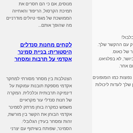
מנוסים, אם כי הם חסרים את
תמיכת הקרסול, הריפוד והאחיזה
הממושכת של מגפי טיולים מודרניים
מה שהופך אותם…
לבול!
לקחים מחנות סנדלים
יק עם ההקשר שלך.
היסטורית: בניית סמינר
 של כאוס.
אקדמי על תרבות ומסחר
ושר, לא בפלגיאט.
ם אחר.
פוצות כמו הומופונים
הצטלבות בין מסחר מסורתי למחקר
 שלך לעדות ליכולות
אקדמי מספקת תובנות עמוקות על
דינמיקה תרבותית וכלכלית. המקרה
של חנות סנדלי עור מקראיים
משמש כמקרה בוחן מרתק לסמינר
אקדמי הבוחן את הקשר בין מורשת,
זהות ומסחר בעידן הגלובלי.
הסמינר, שפותח בשיתוף עם יצרני