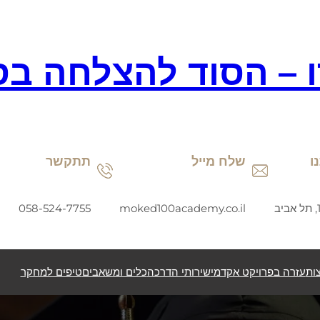
ו – הסוד להצלחה בס
ו
שלח מייל
תתקשר
058-524-7755
moked100academy.co.il
ות
עזרה בפרויקט אקדמי
שירותי הדרכה
כלים ומשאבים
טיפים למחקר