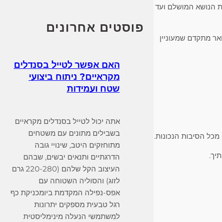
רת הנושא המושלם ועד
c
h
פוסטים אחרונים
אר מתקדם שמעוניין
האם אפשר לטייל בסנדלים
מקראיים? ניתוח ביצועי
שטח ועמידות
אתה יכול לטייל בסנדלים מקראיים
בשבילים מתונים עם משטחים
כל הסיבות הנכונות.
מתוחזקים היטב, שינויי גובה
יך.
הדרגתיים ותנאים יבשים, שבהם
העיצוב הקל שלהם (220-280 גרם
לזוג) והסוליה השטוחה עם
אפס-נפילה המקדמת ביומכניקת כף
רגל טבעית מספקים יתרונות
למשתמשי הנעלה מינימליסטית