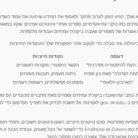
א שלך, הגיע הזמן לערוך מחקר ולאסוף את המידע שיהווה את עמוד השד
מינים כמו כתבי עת אקדמיים, ספרים ואתרי אינטרנט אמינים. שקע במאג
אוצרות של מאמרים שעברו ביקורת עמיתים ועבודות מלומדות.
עילות. צור טבלה כדי לעקוב אחר המקורות שלך והנקודות החיוניות:
דוגמה
נקודות חיוניות
העת להיסטוריה מודרנית*
הקשר היסטורי, מקורות ראשוניים
ה הגדולה* מאת ג'ון סמית
ניתוח מעמיק, תובנות מומחים
*הארכיון הלאומי*
מסמכים ממשלתיים, רשומות רשמיות
ת. כתבי עת שעברו ביקורת עמיתים וספרים מאת מחברים מכובדים הם סט
אינטרנט צריכים להסתיים ב-.edu או .gov לאמינות. אל תשכח לבדוק את תאריך הפ
צפיות מפורטות. סכם טיעונים חיוניים, רשום ציטוטים חשובים, ותמיד תעד
השתמש במנהל הפניות כמו Zotero או EndNote כדי לשמור על הכל מאורגן. עבו
בטיח שהעבודה שלך עשירה בתוכן מחקרי היטב.